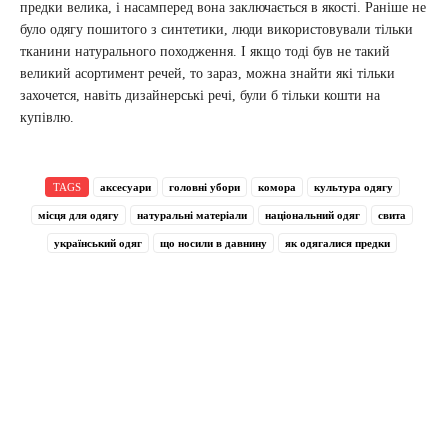
предки велика, і насамперед вона заключається в якості. Раніше не
було одягу пошитого з синтетики, люди використовували тільки
тканини натурального походження. І якщо тоді був не такий
великий асортимент речей, то зараз, можна знайти які тільки
захочется, навіть дизайнерські речі, були б тільки кошти на
купівлю.
TAGS
аксесуари
головні убори
комора
культура одягу
місця для одягу
натуральні матеріали
національний одяг
свита
український одяг
що носили в давнину
як одягалися предки