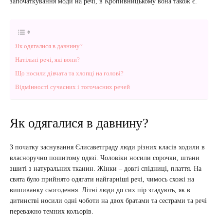
започаткування моди на речі, в Кропивницькому вона також є.
Як одягалися в давнину?
Натільні речі, які вони?
Що носили дівчата та хлопці на голові?
Відмінності сучасних і тогочасних речей
Як одягалися в давнину?
З початку заснування Єлисаветграду люди різних класів ходили в
власноручно пошитому одязі. Чоловіки носили сорочки, штани
зшиті з натуральних тканин. Жінки – довгі спідниці, плаття. На
свята було прийнято одягати найгарніші речі, чимось схожі на
вишиванку сьогодення. Літні люди до сих пір згадують, як в
дитинстві носили одні чоботи на двох братами та сестрами та речі
переважно темних кольорів.