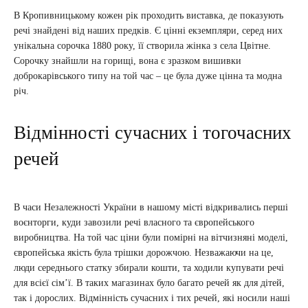
В Кропивницькому кожен рік проходить виставка, де показують
речі знайдені від наших предків. Є цінні екземпляри, серед них
унікальна сорочка 1880 року, її створила жінка з села Цвітне.
Сорочку знайшли на горищі, вона є зразком вишивки
доброкарівського типу на той час – це була дуже цінна та модна
річ.
Відмінності сучасних і тогочасних
речей
В часи Незалежності України в нашому місті відкривались перші
воєнторги, куди завозили речі власного та європейського
виробництва. На той час ціни були помірні на вітчизняні моделі,
європейська якість була трішки дорожчою. Незважаючи на це,
люди середнього статку збирали кошти, та ходили купувати речі
для всієї сім’ї. В таких магазинах було багато речей як для дітей,
так і дорослих. Відмінність сучасних і тих речей, які носили наші