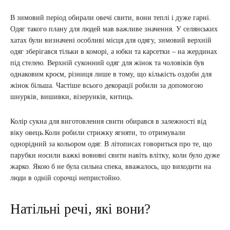
В зимовий період обирали овечі свити, вони теплі і дуже гарні.
Одяг такого плану для людей мав важливе значення. У селянських
хатах були визначені особливі місця для одягу, зимовий верхній
одяг зберігався тільки в коморі, а юбки та карсетки – на жердинах
під стелею. Верхній суконний одяг для жінок та чоловіків був
однаковим кроєм, різниця лише в тому, що кількість оздоби для
жінок більша. Частіше всього декорації робили за допомогою
шнурків, вишивки, візерунків, китиць.
Колір сукна для виготовлення свити обирався в залежності від
віку овець.Коли робили стрижку ягняти, то отримували
однорідний за кольором одяг. В літописах говориться про те, що
парубки носили важкі вовняні свити навіть влітку, коли було дуже
жарко. Якою б не була сильна спека, вважалось, що виходити на
люди в одній сорочці непристойно.
Натільні речі, які вони?