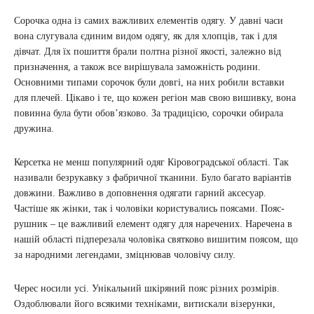
Сорочка одна із самих важливих елементів одягу. У давні часи
вона слугувала єдиним видом одягу, як для хлопців, так і для
дівчат. Для їх пошиття брали полтна різної якості, залежно від
призначення, а також все вирішувала заможність родини.
Основними типами сорочок були довгі, на них робили вставки
для плечей. Цікаво і те, що кожен регіон мав свою вишивку, вона
повинна була бути обов’язково. За традицією, сорочки обирала
дружина.
Керсетка не менш популярний одяг Кіровоградської області. Так
називали безрукавку з фабричної тканини. Було багато варіантів
довжини. Важливо в доповнення одягати гарний аксесуар.
Частіше як жінки, так і чоловіки користувались поясами. Пояс-
рушник – це важливий елемент одягу для наречених. Наречена в
нашій області підперезала чоловіка святково вишитим поясом, що
за народними легендами, зміцнював чоловічу силу.
Черес носили усі. Унікальний шкіряний пояс різних розмірів.
Оздоблювали його всякими техніками, витискали візерунки,