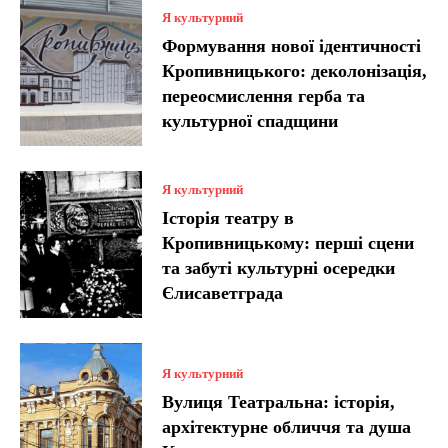
Я культурний
Формування нової ідентичності
Кропивницького: деколонізація,
переосмислення герба та
культурної спадщини
Я культурний
Історія театру в
Кропивницькому: перші сцени
та забуті культурні осередки
Єлисаветграда
Я культурний
Вулиця Театральна: історія,
архітектурне обличчя та душа