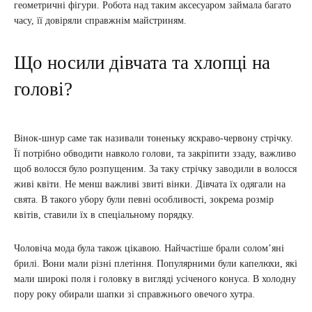
геометричні фігури. Робота над таким аксесуаром займала багато
часу, її довіряли справжнім майстриням.
Що носили дівчата та хлопці на
голові?
Вінок-шнур саме так називали тоненьку яскраво-червону стрічку.
Її потрібно обводити навколо голови, та закріпити ззаду, важливо
щоб волосся було розпущеним. За таку стрічку заводили в волосся
живі квіти. Не менш важливі звиті вінки. Дівчата їх одягали на
свята. В такого убору були певні особливості, зокрема розмір
квітів, ставили їх в спеціальному порядку.
Чоловіча мода була також цікавою. Найчастіше брали солом’яні
брилі. Вони мали різні плетіння. Популярними були капелюхи, які
мали широкі поля і головку в вигляді усіченого конуса. В холодну
пору року обирали шапки зі справжнього овечого хутра.