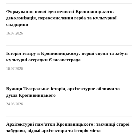
Формування нової ідентичності Кропивницького:
деколонізація, переосмислення герба та культурної
спадщини
16.07.2026
Історія театру в Кропивницькому: перші сцени та забуті
культурні осередки Єлисаветграда
16.07.2026
Вулиця Театральна: історія, архітектурне обличчя та
душа Кропивницького
24.06.2026
Архітектурні пам’ятки Кропивницького: таємниці старої
забудови, відомі архітектори та історія міста