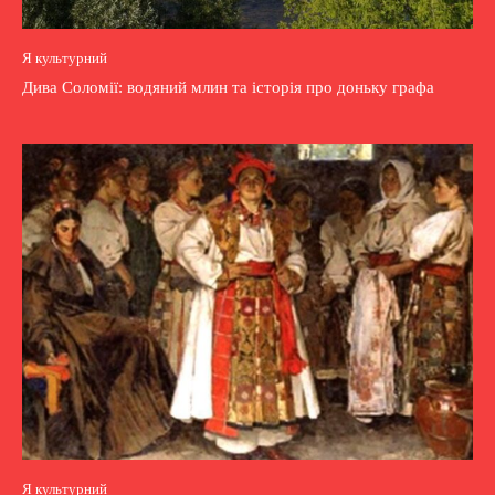
Я культурний
Дива Соломії: водяний млин та історія про доньку графа
Я культурний