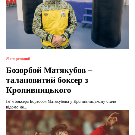
Я спортивний
Бозорбой Матякубов –
талановитий боксер з
Кропивницького
Ім’я боксера Борзобоя Матякубова у Кропивницькому стало
відомо не...