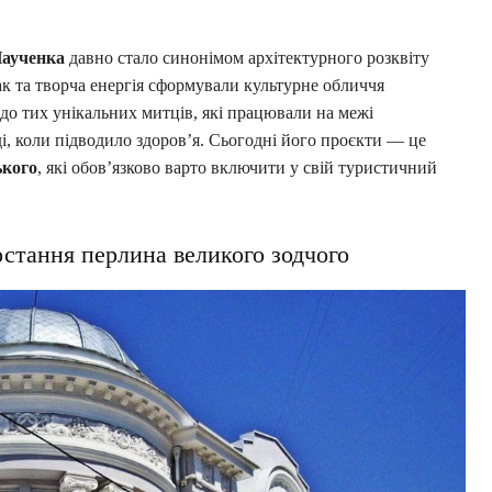
Паученка
давно стало синонімом архітектурного розквіту
к та творча енергія сформували культурне обличчя
до тих унікальних митців, які працювали на межі
, коли підводило здоров’я. Сьогодні його проєкти — це
ького
, які обов’язково варто включити у свій туристичний
стання перлина великого зодчого