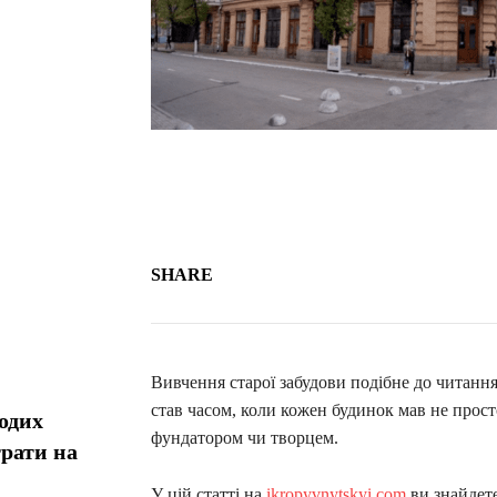
SHARE
Вивчення старої забудови подібне до читанн
став часом, коли кожен будинок мав не просто
одих
фундатором чи творцем.
рати на
У цій статті на
ikropyvnytskyi.com
ви знайдет