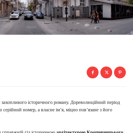
я захопливого історичного роману. Дореволюційний період
 серійний номер, а власне ім’я, міцно пов’язане з його
е справжній гід історичною
архітектурою Кропивницького
,