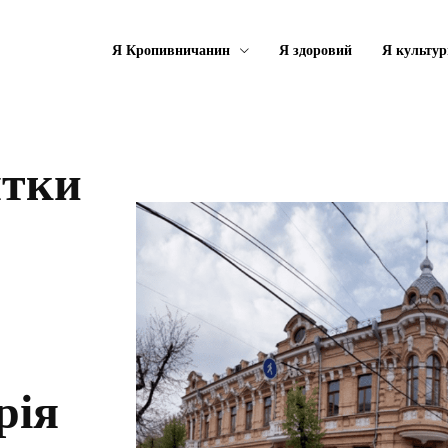
Я Кропивничанин
Я здоровий
Я культу
ятки
рія