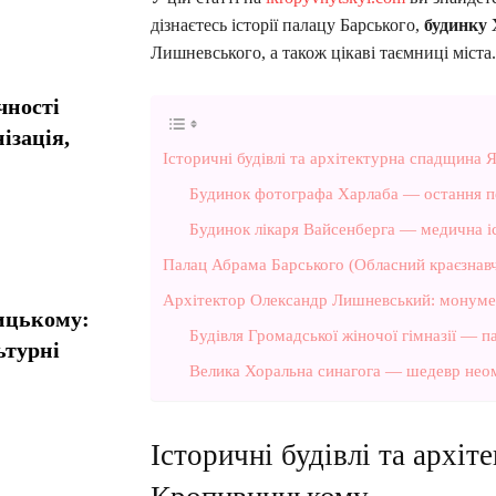
дізнаєтесь історії палацу Барського,
будинку
Лишневського, а також цікаві таємниці міста.
чності
ізація,
Історичні будівлі та архітектурна спадщина
Будинок фотографа Харлаба — остання п
Будинок лікаря Вайсенберга — медична іс
Палац Абрама Барського (Обласний краєзнав
Архітектор Олександр Лишневський: монуме
ницькому:
Будівля Громадської жіночої гімназії — п
ьтурні
Велика Хоральна синагога — шедевр нео
Історичні будівлі та архі