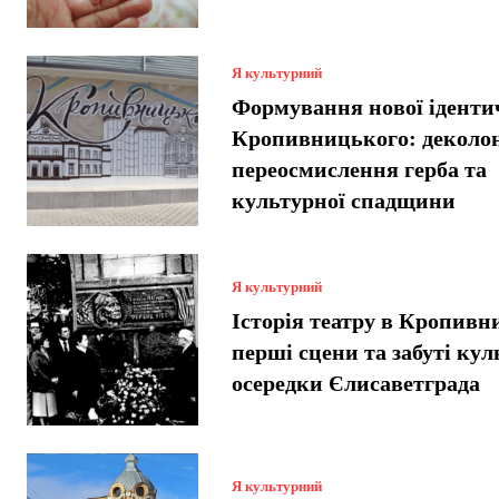
Я культурний
Формування нової іденти
Кропивницького: деколон
переосмислення герба та
культурної спадщини
Я культурний
Історія театру в Кропив
перші сцени та забуті кул
осередки Єлисаветграда
Я культурний