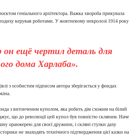
оєктом геніального архітектора. Важка хвороба прикувала
 подиху керував роботами. У жовтневому некролозі 1914 року
р он ещё чертил деталь для
ого дома Харлаба».
івлі з особистим підписом автора зберігається у фондах
кіна.
тонда з витонченим куполом, яка робить дім схожим на білий
джує, що до революції цей купол був повністю скляним. Наче
ну оранжерею для своєї дружини, і скляні стулки даху
сторики не знаходять технічного підтвердження цієї казки на