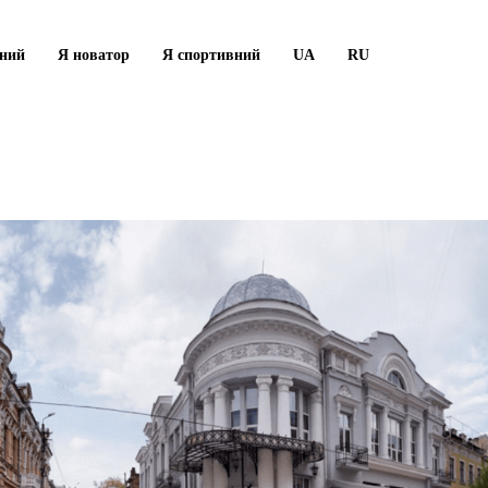
рний
Я новатор
Я спортивний
UA
RU