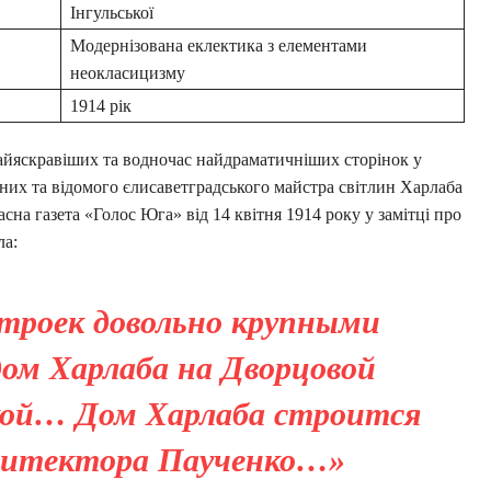
Інгульської
Модернізована еклектика з елементами
неокласицизму
1914 рік
айяскравіших та водночас найдраматичніших сторінок у
них та відомого єлисаветградського майстра світлин Харлаба
сна газета «Голос Юга» від 14 квітня 1914 року у замітці про
ла:
троек довольно крупными
ом Харлаба на Дворцовой
ской… Дом Харлаба строится
рхитектора Паученко…»