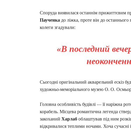
Споруда виявилася останнім прижиттєвим пр
Паученка
до ліжка, проте він до останнього
колеги згадували:
«В последний вече
неоконченн
Сьогодні оригінальний акварельний ескіз буд
художньо-меморіального музею О. О. Осмьор
Головна особливість будівлі — її наріжна ро
корабель. Місцева романтична легенда ствер
закоханий
Харлаб
облаштував під ним розкіш
відкривалися теплими ночами. Хоча сучасні і