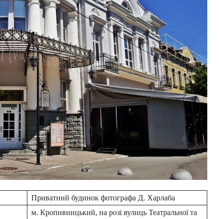
Приватний будинок фотографа Д. Харлаба
м. Кропивницький, на розі вулиць Театральної та