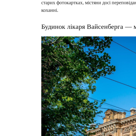
старих фотокартках, містяни досі переповіда
коханні.
Будинок лікаря Вайсенберга — м