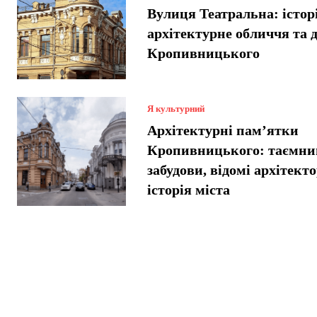
Вулиця Театральна: історі
архітектурне обличчя та 
Кропивницького
Я культурний
Архітектурні пам’ятки
Кропивницького: таємниц
забудови, відомі архітект
історія міста