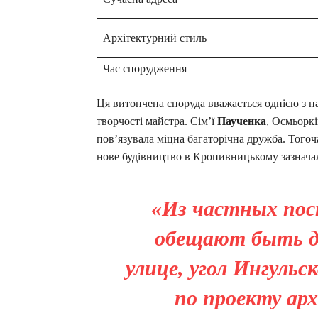
Архітектурний стиль
Час спорудження
Ця витончена споруда вважається однією з н
творчості майстра. Сім’ї
Паученка
, Осмьоркі
пов’язувала міцна багаторічна дружба. Тогоча
нове будівництво в Кропивницькому зазнача
«Из частных пос
обещают быть д
улице, угол Ингуль
по проекту а