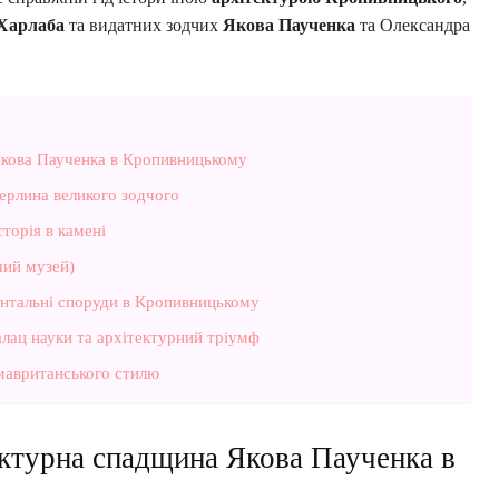
 Харлаба
та видатних зодчих
Якова Паученка
та Олександра
 Якова Паученка в Кропивницькому
ерлина великого зодчого
торія в камені
чий музей)
нтальні споруди в Кропивницькому
алац науки та архітектурний тріумф
мавританського стилю
тектурна спадщина Якова Паученка в