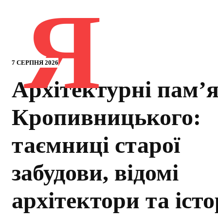
Я
7 СЕРПНЯ 2026
Архітектурні пам’
Кропивницького:
таємниці старої
забудови, відомі
архітектори та істо