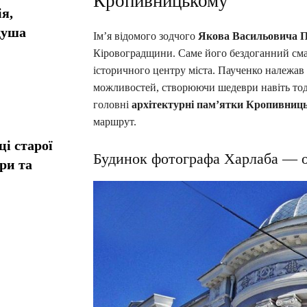
Кропивницькому
я,
душа
Ім’я відомого зодчого
Якова Васильовича 
Кіровоградщини. Саме його бездоганний сма
історичного центру міста. Паученко належав 
можливостей, створюючи шедеври навіть тоді
головні
архітектурні пам’ятки Кропивниц
маршрут.
і старої
Будинок фотографа Харлаба — о
ори та