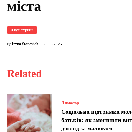
міста
Я культурний
Iryna Stanevich
23.06.2026
By
Related
Я новатор
Соціальна підтримка мол
батьків: як зменшити вит
догляд за малюком