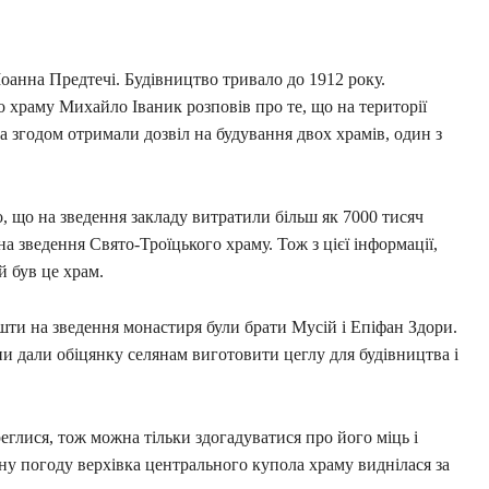
Іоанна Предтечі. Будівництво тривало до 1912 року.
 храму Михайло Іваник розповів про те, що на території
 а згодом отримали дозвіл на будування двох храмів, один з
, що на зведення закладу витратили більш як 7000 тисяч
на зведення Свято-Троїцького храму. Тож з цієї інформації,
 був це храм.
шти на зведення монастиря були брати Мусій і Епіфан Здори.
и дали обіцянку селянам виготовити цеглу для будівництва і
глися, тож можна тільки здогадуватися про його міць і
ну погоду верхівка центрального купола храму виднілася за