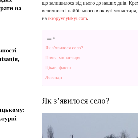
що залишилося від нього до наших днів. Крем
рати на
величного і найбільшого в окрузі монастиря,
на
ikropyvnytskyi.com
.
Як з’явилося село?
чності
Поява монастиря
ізація,
Цікаві факти
Легенди
Як з’явилося село?
ницькому:
ьтурні