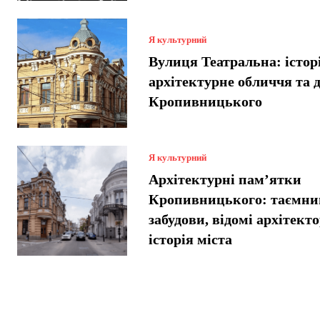
Я культурний
Вулиця Театральна: історі
архітектурне обличчя та 
Кропивницького
Я культурний
Архітектурні пам’ятки
Кропивницького: таємниц
забудови, відомі архітект
історія міста