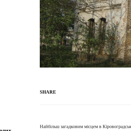
SHARE
Найбільш загадковим місцем в Кіровоградські
одих