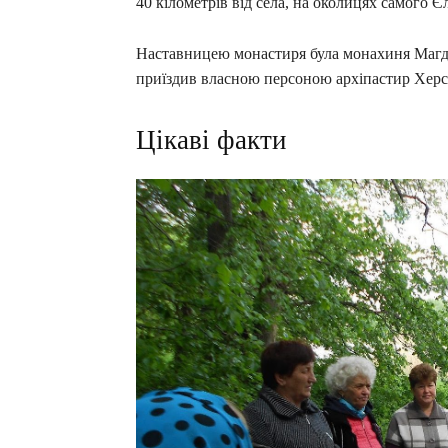
40 кілометрів від села, на околицях самого Є
Наставницею монастиря була монахиня Магдал
приїздив власною персоною архіпастир Херс
Цікаві факти