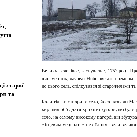
я,
душа
Велику Чечеліївку заснували у 1753 році. Про
письменник, лауреат Нобелівської премії ім.
і старої
до цього села, спілкувався зі старожилами т
ори та
Коли тільки створили село, його назвали Ма
вирішив об’єднати крихітні хутори, які були
село, на самому високому пагорбі він збудував
місцевим меценатам незабаром звели велики