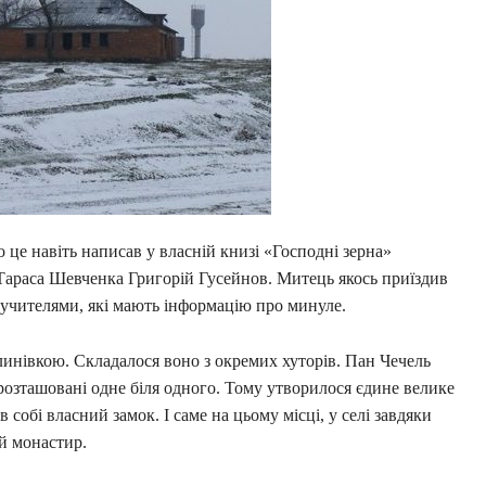
 це навіть написав у власній книзі «Господні зерна»
 Тараса Шевченка Григорій Гусейнов. Митець якось приїздив
а учителями, які мають інформацію про минуле.
линівкою. Складалося воно з окремих хуторів. Пан Чечель
 розташовані одне біля одного. Тому утворилося єдине велике
 собі власний замок. І саме на цьому місці, у селі завдяки
й монастир.