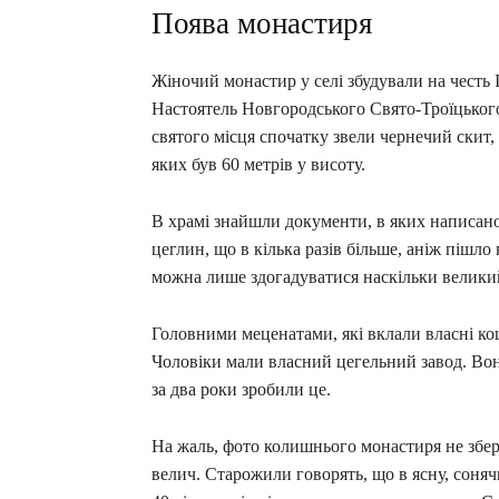
Поява монастиря
Жіночий монастир у селі збудували на честь 
Настоятель Новгородського Свято-Троїцького
святого місця спочатку звели чернечий скит,
яких був 60 метрів у висоту.
В храмі знайшли документи, в яких написано
цеглин, що в кілька разів більше, аніж пішло 
можна лише здогадуватися наскільки великий
Головними меценатами, які вклали власні ко
Чоловіки мали власний цегельний завод. Вон
за два роки зробили це.
На жаль, фото колишнього монастиря не збере
велич. Старожили говорять, що в ясну, соняч