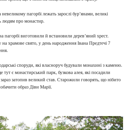
на невеликому пагорбі лежать зарослі бур’янами, великі
ь людям про монастир.
 на пагорбі виготовили й встановили дерев’яний хрест.
 на храмове свято, у день народження Івана Предтечі 7
ння.
дарські споруди, які власноруч будували монахині з каменю.
 тут є монастирський парк, бузкова алея, які посадили
 зараз затопив великий став. Старожили говорять, що нібито
побачити образ Діви Марії.