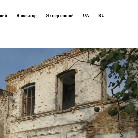
рний
Я новатор
Я спортивний
UA
RU