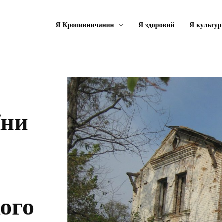
Я Кропивничанин
Я здоровий
Я культу
їни
кого