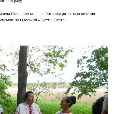
лисаветграду.
ена Станіславська, а на його відкриття та освячення
онський та Одеський – Іустин Охотін.