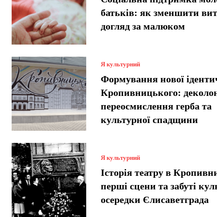
батьків: як зменшити вит
догляд за малюком
Я культурний
Формування нової іденти
Кропивницького: деколон
переосмислення герба та
культурної спадщини
Я культурний
Історія театру в Кропив
перші сцени та забуті кул
осередки Єлисаветграда