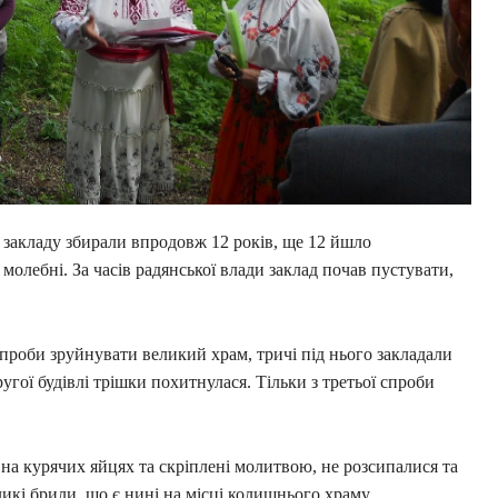
закладу збирали впродовж 12 років, ще 12 йшло
молебні. За часів радянської влади заклад почав пустувати,
спроби зруйнувати великий храм, тричі під нього закладали
другої будівлі трішки похитнулася. Тільки з третьої спроби
і на курячих яйцях та скріплені молитвою, не розсипалися та
ликі брили, що є нині на місці колишнього храму.