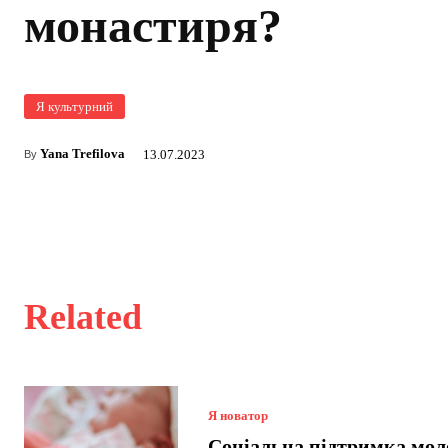
монастиря?
Я культурний
Yana Trefilova
13.07.2023
By
Related
Я новатор
Соціальна підтримка мол