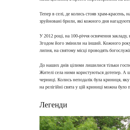
Тепер в селі, де колись стояв храм-красень, 
зруйновані брили, які кожного дня нагадуют
У 2012 році, на 100-річчя освячення закладу,
Згодом його змінили на інший. Кожного року
липня, на святому місці проводять богослужі
До наших днів цілими лишилися тільки госпо
Жителі села ними користуються дотепер. А ще
черниці. Колись неподалік була криниця, яку
на релігійні свята у цій криниці можна було 
Легенди