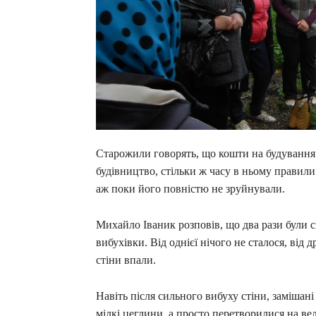
Старожили говорять, що кошти на будування 
будівництво, стільки ж часу в ньому правили 
аж поки його повністю не зруйнували.
Михайло Іваник розповів, що два рази були 
вибухівки. Від однієї нічого не сталося, від 
стіни впали.
Навіть після сильного вибуху стіни, замішан
мілкі цеглини, а просто перетворилися на ве