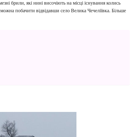
езні брили, які нині височіють на місці існування колись
 можна побачити відвідавши село Велика Чечеліївка. Більше