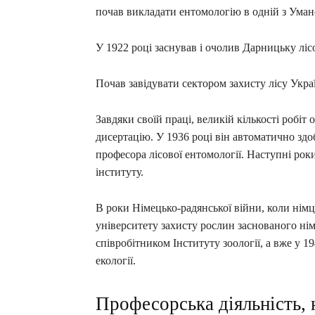
почав викладати ентомологію в одній з Уман
У 1922 році заснував і очолив Дарницьку лі
Почав завідувати сектором захисту лісу Укра
Завдяки своїй праці, великій кількості робіт
дисертацію. У 1936 році він автоматично здо
професора лісової ентомології. Наступні ро
інституту.
В роки Німецько-радянської війни, коли нім
університету захисту рослин заснованого ні
співробітником Інституту зоології, а вже у 
екології.
Професорська діяльність,