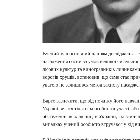
Вчений мав основний напрям досліджень – ек
насадження сосни за умов великої чисельнос
лісових культур та виноградників личинками
ворогів хрущів, встановив, що саме стає при
увагою не залишився метод захисту насаджен
Варто зазначити, що від початку його навчанн
Україні велася тільки за особистої участі, аб
обстеження всіх лісництв України, які зайня
випадках учений особисто втручався у хід в