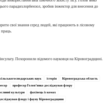
оди використання авіа хімічного захисту лісу. Голов’янко
цього парадихлорбензол, зробив інжектор для внесення до
рити свої знання серед людей, які працюють в лісовому
 праць.
 інсульту. Похоронили відомого науковця на Кіровоградщині.
сільськогосподарських наук
історія
Кіровоградська область
фесор
професор Голов’янко досліджував флору
ослинні культури
фахівець із комах
досліджував флору і фауну Кіровоградщини