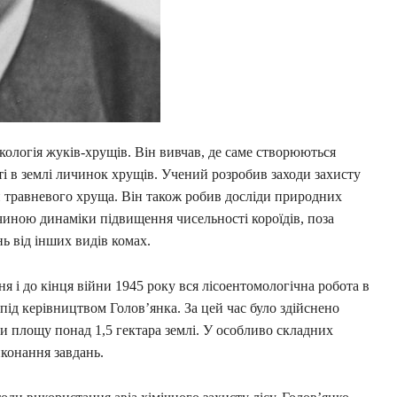
ологія жуків-хрущів. Він вивчав, де саме створюються
ті в землі личинок хрущів. Учений розробив заходи захисту
 травневого хруща. Він також робив досліди природних
чиною динаміки підвищення чисельності короїдів, поза
ь від інших видів комах.
я і до кінця війни 1945 року вся лісоентомологічна робота в
о під керівництвом Голов’янка. За цей час було здійснено
ли площу понад 1,5 гектара землі. У особливо складних
иконання завдань.