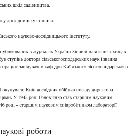
ських шкіл садівництва.
сову дослідницьку станцію.
їнського науково-дослідницького інституту.
 опублікованих в журналах України Зіновій навіть не захищав
був ступінь доктора сільськогосподарських наук і звання
ки працює завідувачем кафедри Київського лісогосподарського
ці окупували Київ дослідник обійняв посаду директора
мцями. У 1943 році Голов’янко став старшим науковим
1946 році – старшим науковим співробітником лабораторії
 наукові роботи