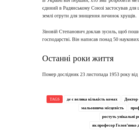
В Україні він перший, хто зміг розробити мет
єдиний в Радянському Союзі застосував для 
землі отрути для знищення личинок хрущів.
Зіновій Степанович доклав зусиль, щоб поши
господарстві. Він написав понад 50 наукових
Останні роки життя
Помер дослідник 23 листопада 1953 року від
TAGS
де є велика кількість комах
Доктор 
мальовнича місцевість
про
ростуть унікальні р
як професор Голов’янко 