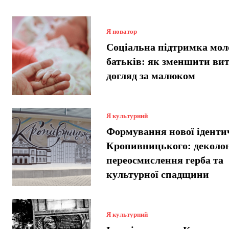
Я новатор
Соціальна підтримка мол
батьків: як зменшити вит
догляд за малюком
Я культурний
Формування нової іденти
Кропивницького: деколон
переосмислення герба та
культурної спадщини
Я культурний