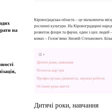
Кіровоградська область – це мальовнича місце
одих
рослинні культури. На Кіровоградщині народи
рати на
розвиток флори та фауни, один з цих людей –
комах – Голов’янко Зіновій Степанович. Біл
Дитячі роки, навчання
чності
Початок кар’єри
ізація,
Професорська діяльність, наукові роботи
Останні роки життя
Дитячі роки, навчання