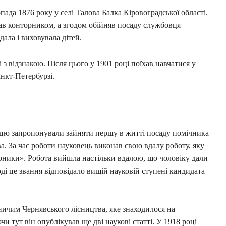
пада 1876 року у селі Талова Балка Кіровоградської області.
ав конторником, а згодом обійняв посаду службовця
дала і виховувала дітей.
з відзнакою. Після цього у 1901 році поїхав навчатися у
анкт-Петербурзі.
вцю запропонували зайняти першу в житті посаду помічника
а. За час роботи науковець виконав свою вдалу роботу, яку
рники». Робота вийшла настільки вдалою, що чоловіку дали
оді це звання відповідало вищій науковій ступені кандидата
ничим Чернявського лісництва, яке знаходилося на
тут він опублікував ще дві наукові статті. У 1918 році