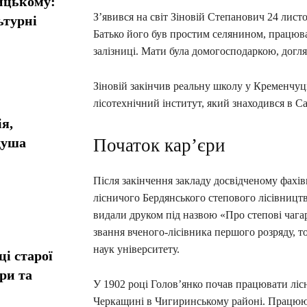
ницькому:
З’явився на світ Зіновій Степанович 24 листо
ьтурні
Батько його був простим селянином, працюв
залізниці. Мати була домогосподаркою, догля
Зіновій закінчив реальну школу у Кременчуці 
лісотехнічний інститут, який знаходився в С
я,
душа
Початок кар’єри
Після закінчення закладу досвідченому фахі
лісничого Бердянського степового лісівництв
видали друком під назвою «Про степові чага
звання вченого-лісівника першого розряду, т
наук університету.
і старої
ори та
У 1902 році Голов’янко почав працювати ліс
Черкащині в Чигиринському районі. Працюючи 