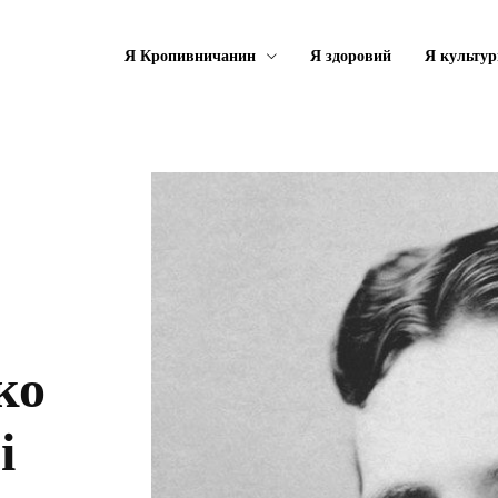
Я Кропивничанин
Я здоровий
Я культу
ко
і