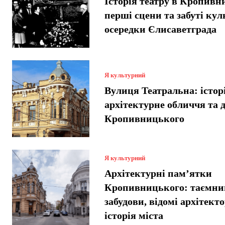
Історія театру в Кропив
перші сцени та забуті кул
осередки Єлисаветграда
Я культурний
Вулиця Театральна: історі
архітектурне обличчя та 
Кропивницького
Я культурний
Архітектурні пам’ятки
Кропивницького: таємниц
забудови, відомі архітект
історія міста