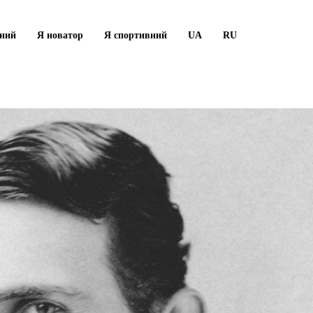
рний
Я новатор
Я спортивний
UA
RU