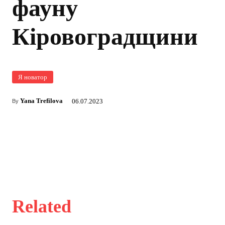
фауну
Кіровоградщини
Я новатор
Yana Trefilova
06.07.2023
By
Related