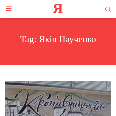
Я
Tag:
Яків Паученко