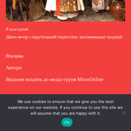
Я культурний
Дівич-вечір і парубоцький підвесілок: кропивницькі традиції
Реклама
Автори
Видання входить до медіа-групи
MistoOnline
Copyright © Повне використання матеріалу
We use cookies to ensure that we give you the best
experience on our website. If you continue to use this site we
заборонено. Частково можна з гіперпосиланням.
will assume that you are happy with it.
Ok
.
.
.