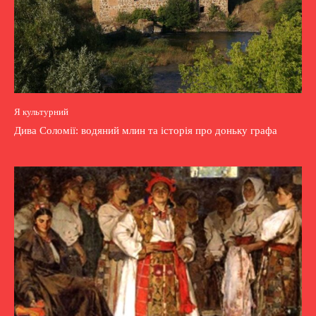
Я культурний
Дива Соломії: водяний млин та історія про доньку графа