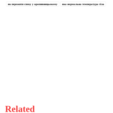
як пережити спеку у кропивницьокому
яка нормальна температура тіла
Related