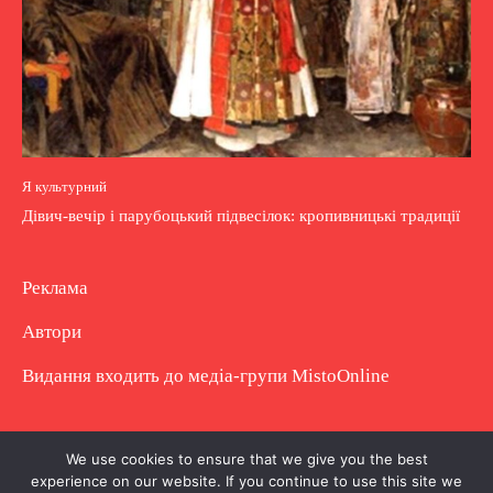
Я культурний
Дівич-вечір і парубоцький підвесілок: кропивницькі традиції
Реклама
Автори
Видання входить до медіа-групи
MistoOnline
Copyright © Повне використання матеріалу
We use cookies to ensure that we give you the best
experience on our website. If you continue to use this site we
заборонено. Частково можна з гіперпосиланням.