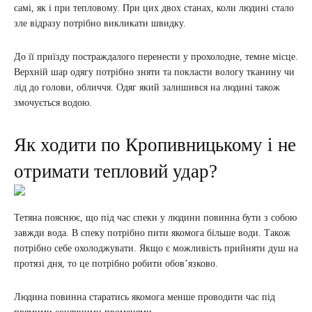
самі, як і при тепловому. При цих двох станах, коли людині стало
зле відразу потрібно викликати швидку.
До її приїзду постраждалого перенести у прохолодне, темне місце.
Верхній шар одягу потрібно зняти та покласти вологу тканину чи
лід до голови, обличчя. Одяг який залишився на людині також
змочується водою.
Як ходити по Кропивницькому і не
отримати тепловий удар?
Тетяна пояснює, що під час спеки у людини повинна бути з собою
завжди вода. В спеку потрібно пити якомога більше води. Також
потрібно себе охолоджувати. Якщо є можливість прийняти душ на
протязі дня, то це потрібно робити обов’язково.
Людина повинна старатись якомога менше проводити час під