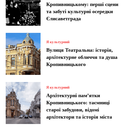
Кропивницькому: перші сцени
та забуті культурні осередки
Єлисаветграда
Я культурний
Вулиця Театральна: історія,
архітектурне обличчя та душа
Кропивницького
Я культурний
Архітектурні пам’ятки
Кропивницького: таємниці
старої забудови, відомі
архітектори та історія міста