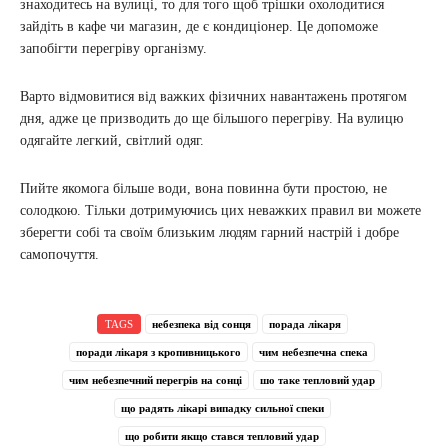
знаходитесь на вулиці, то для того щоб трішки охолодитися
зайдіть в кафе чи магазин, де є кондиціонер. Це допоможе
запобігти перегріву організму.
Варто відмовитися від важких фізичних навантажень протягом
дня, адже це призводить до ще більшого перегріву. На вулицю
одягайте легкий, світлий одяг.
Пийте якомога більше води, вона повинна бути простою, не
солодкою. Тільки дотримуючись цих неважких правил ви можете
зберегти собі та своїм близьким людям гарний настрій і добре
самопочуття.
TAGS
небезпека від сонця
порада лікаря
поради лікаря з кропивницького
чим небезпечна спека
чим небезпечний перегрів на сонці
шо таке тепловий удар
що радять лікарі випадку сильної спеки
що робити якщо стався тепловий удар