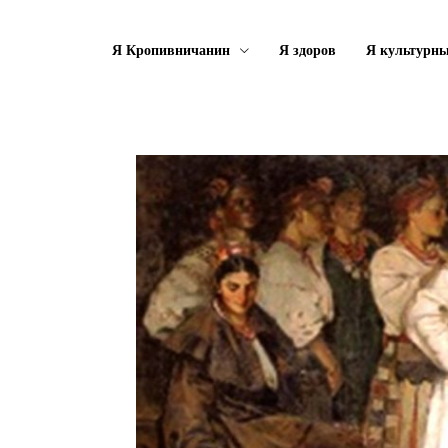
Я Кропивничанин
Я здоров
Я культурн