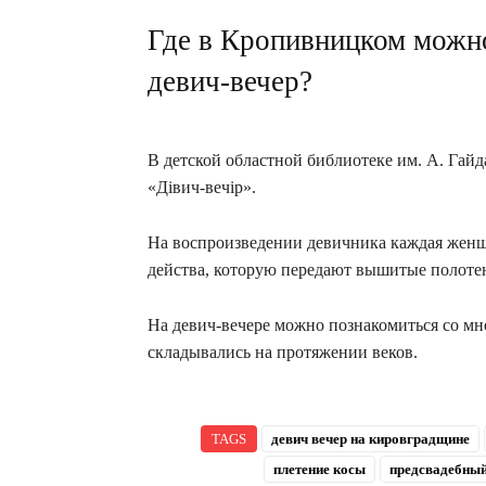
Где в Кропивницком можно
девич-вечер?
В детской областной библиотеке им. А. Гай
«Дівич-вечір».
На воспроизведении девичника каждая женщ
действа, которую передают вышитые полоте
На девич-вечере можно познакомиться со м
складывались на протяжении веков.
TAGS
девич вечер на кировградщине
плетение косы
предсвадебный