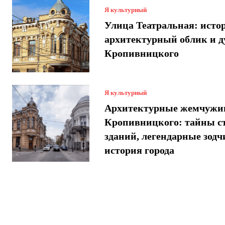
Я культурный
Улица Театральная: исто
архитектурный облик и 
Кропивницкого
Я культурный
Архитектурные жемчуж
Кропивницкого: тайны с
зданий, легендарные зодч
история города