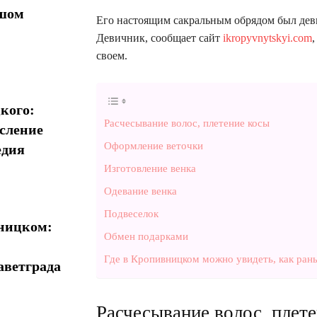
ышом
Его настоящим сакральным обрядом был дев
Девичник, сообщает сайт
ikropyvnytskyi.com
своем.
кого:
Расчесывание волос, плетение косы
сление
Оформление веточки
едия
Изготовление венка
Одевание венка
Подвеселок
вницком:
Обмен подарками
Где в Кропивницком можно увидеть, как ран
аветграда
Расчесывание волос, плет