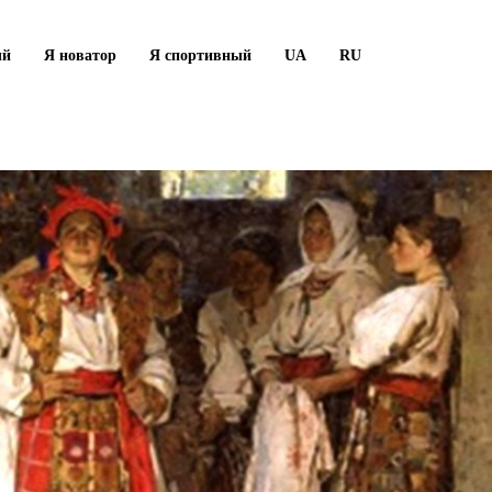
ый
Я новатор
Я спортивный
UA
RU