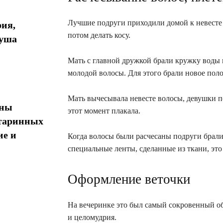
Лучшие подруги приходили домой к невесте и
рия,
потом делать косу.
душа
Мать с главной дружкой брали кружку воды и
молодой волосы. Для этого брали новое поло
Мать вычесывала невесте волосы, девушки п
ины
этот момент плакала.
таринных
ие и
Когда волосы были расчесаны подруги бралис
специальные ленты, сделанные из ткани, это
Оформление веточки
На вечеринке это был самый сокровенный об
и целомудрия.