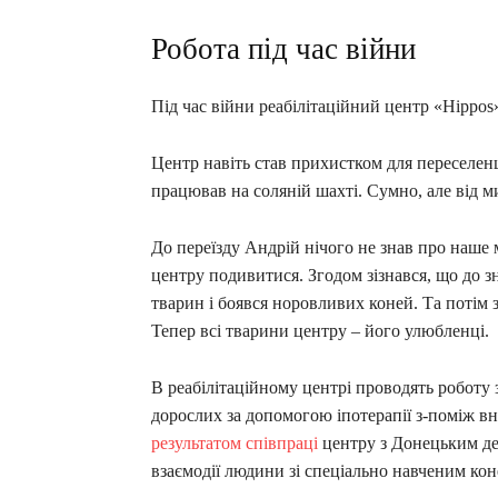
Робота під час війни
Під час війни реабілітаційний центр «Hippos
Центр навіть став прихистком для переселенц
працював на соляній шахті. Сумно, але від 
До переїзду Андрій нічого не знав про наше
центру подивитися. Згодом зізнався, що до з
тварин і боявся норовливих коней. Та потім з
Тепер всі тварини центру – його улюбленці.
В реабілітаційному центрі проводять роботу 
дорослих за допомогою іпотерапії з-поміж в
результатом співпраці
центру з Донецьким де
взаємодії людини зі спеціально навченим ко