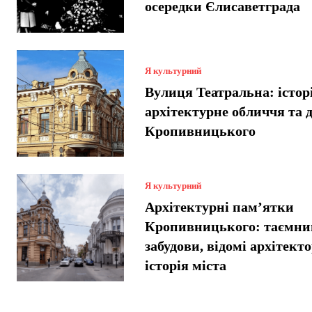
осередки Єлисаветграда
Я культурний
Вулиця Театральна: історі
архітектурне обличчя та 
Кропивницького
Я культурний
Архітектурні пам’ятки
Кропивницького: таємниц
забудови, відомі архітект
історія міста