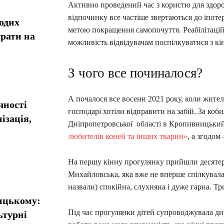
Активно проведений час з користю для здоро
відпочинку все частіше звертаються до іпотер
одих
метою покращення самопочуття. Реабілітаці
рати на
можливість відвідувачам поспілкуватися з к
З чого все починалося?
А почалося все восени 2021 року, коли жит
чності
господарі хотіли відправити на забій. За кобил
ізація,
Дніпропетровської області в Кропивницький
любителів коней та інших тварин»
, а згодом
На першу кінну прогулянку прийшли десятер
Михайловська, яка вже не вперше спілкувалас
назвали) спокійна, слухняна і дуже гарна. Тр
ницькому:
Під час прогулянки дітей супроводжувала д
ьтурні