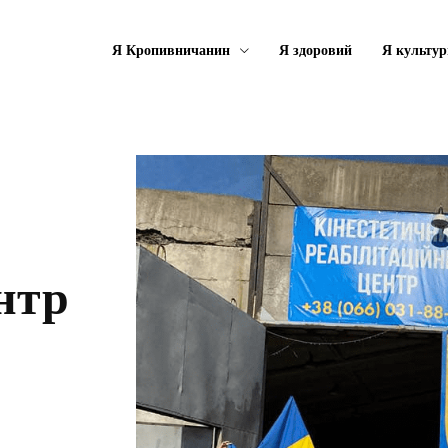
Я Кропивничанин
Я здоровий
Я культу
нтр