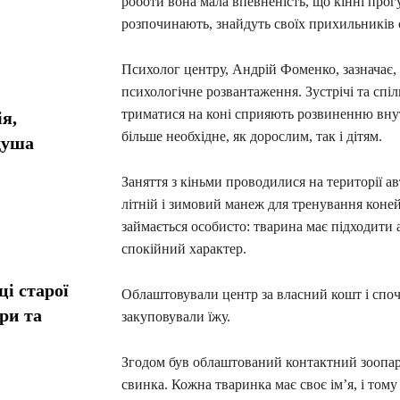
роботи вона мала впевненість, що кінні прог
розпочинають, знайдуть своїх прихильників 
Психолог центру, Андрій Фоменко, зазначає, 
психологічне розвантаження. Зустрічі та сп
триматися на коні сприяють розвиненню внут
я,
більше необхідне, як дорослим, так і дітям.
душа
Заняття з кіньми проводилися на території 
літній і зимовий манеж для тренування коне
займається особисто: тварина має підходити 
спокійний характер.
і старої
Облаштовували центр за власний кошт і споч
ори та
закуповували їжу.
Згодом був облаштований контактний зоопарк
свинка. Кожна тваринка має своє ім’я, і том