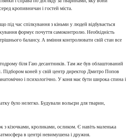
улянки і справа по догляду за тваринами, яку вони
серед кропивничан і гостей міста.
що під час спілкування з кіньми у людей відбувається
ілкування формує почуття самоконтролю. Необхідність
рішнього балансу. А вміння контролювати свій стан все
автодрому біля Гаю десантників. Там же був облаштований
й. Підбором коней у свій центр директор Дмитро Попов
анатомічно і психологічно. У коня має бути широка спина і
атку було нелегко. Будували вольєри для тварин,
 з кізочками, кроликами, осликом. Є навіть маленька
у атмосфера в центрі невимушена і дружня.