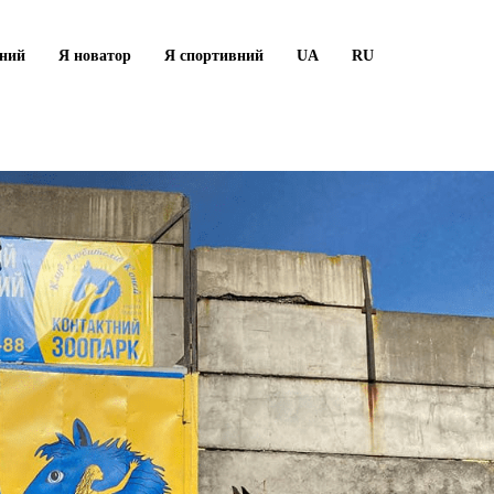
рний
Я новатор
Я спортивний
UA
RU