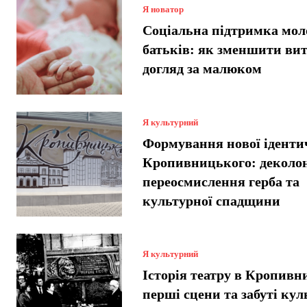
Я новатор
Соціальна підтримка мол
батьків: як зменшити вит
догляд за малюком
Я культурний
Формування нової іденти
Кропивницького: деколон
переосмислення герба та
культурної спадщини
Я культурний
Історія театру в Кропив
перші сцени та забуті кул