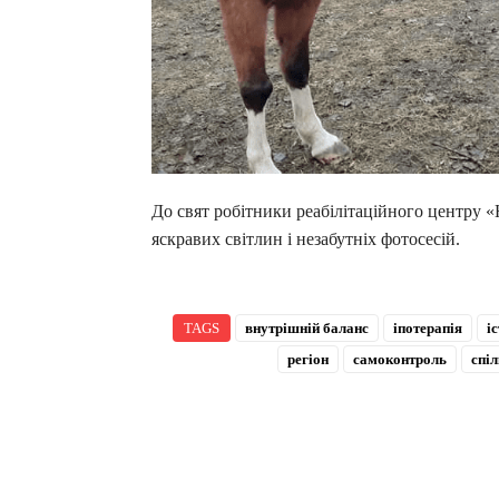
До свят робітники реабілітаційного центру «
яскравих світлин і незабутніх фотосесій.
TAGS
внутрішній баланс
іпотерапія
і
регіон
самоконтроль
спі