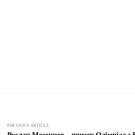
PREVIOUS ARTICLE
Руслан Мезенцев – призер Олімпіад з