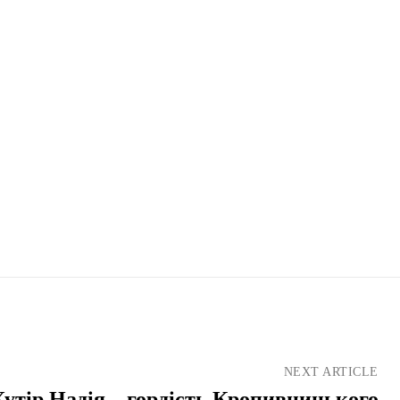
NEXT ARTICLE
Хутір Надія – гордість Кропивницького