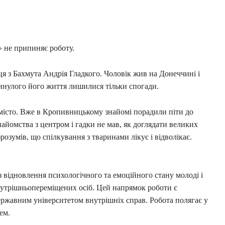
» не припиняє роботу.
я з Бахмута Андрія Гладкого. Чоловік жив на Донеччині і
минулого його життя лишилися тільки спогади.
 місто. Вже в Кропивницькому знайомі порадили піти до
найомства з центром і гадки не мав, як доглядати великих
розумів, що спілкування з тваринами лікує і відволікає.
з відновлення психологічного та емоційного стану молоді і
нутрішньопереміщених осіб. Цей напрямок роботи є
ржавним університетом внутрішніх справ. Робота полягає у
нем.