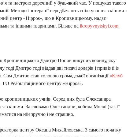
в’я та настрою доречний у будь-який час. У пошуках такого
апії. Методи іпотерапії передбачають спілкування з кіньми з
йний центр «Hippos», що в Кропивницькому, надає
іньми та іншими тваринами. Більше на
ikropyvnytskyi.com
.
ель Кропивницького Дмитро Попов викупив кобилу, яку
у тоді Дмитро тоді віддав дві тисячі доларів і привіз її із
. Сам Дмитро став головою громадської організації
«Клуб
 – ГО Реабілітаційного центру «Hippos».
о кропивницьких учнів. Серед них була Олександра
я з кіньми. За словами Олександри, кобила Моллі (так її
иматися на ній зручно і не страшно.
иректорка центру Оксана Михайловська. З самого початку