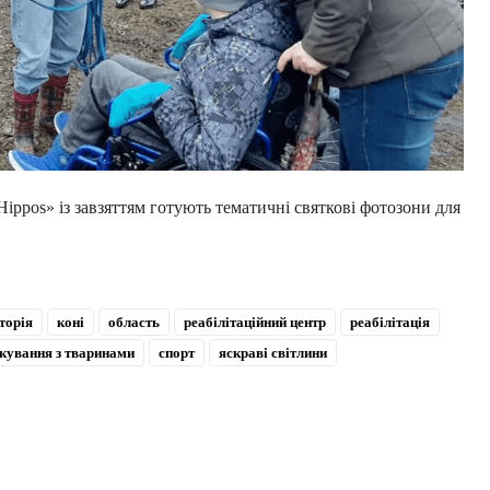
Hippos» із завзяттям готують тематичні святкові фотозони для
сторія
коні
область
реабілітаційний центр
реабілітація
лкування з тваринами
спорт
яскраві світлини