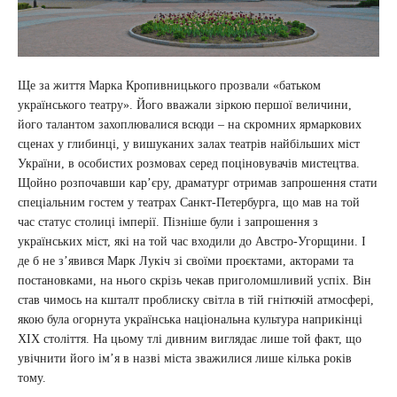
Ще за життя Марка Кропивницького прозвали «батьком
українського театру». Його вважали зіркою першої величини,
його талантом захоплювалися всюди – на скромних ярмаркових
сценах у глибинці, у вишуканих залах театрів найбільших міст
України, в особистих розмовах серед поціновувачів мистецтва.
Щойно розпочавши кар’єру, драматург отримав запрошення стати
спеціальним гостем у театрах Санкт-Петербурга, що мав на той
час статус столиці імперії. Пізніше були і запрошення з
українських міст, які на той час входили до Австро-Угорщини. І
де б не з’явився Марк Лукіч зі своїми проєктами, акторами та
постановками, на нього скрізь чекав приголомшливий успіх. Він
став чимось на кшталт проблиску світла в тій гнітючій атмосфері,
якою була огорнута українська національна культура наприкінці
ХІХ століття. На цьому тлі дивним виглядає лише той факт, що
увічнити його ім’я в назві міста зважилися лише кілька років
тому.