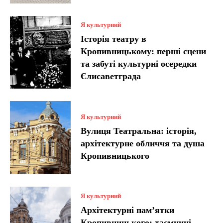
Я культурний
Історія театру в
Кропивницькому: перші сцени
та забуті культурні осередки
Єлисаветграда
Я культурний
Вулиця Театральна: історія,
архітектурне обличчя та душа
Кропивницького
Я культурний
Архітектурні пам’ятки
Кропивницького: таємниці