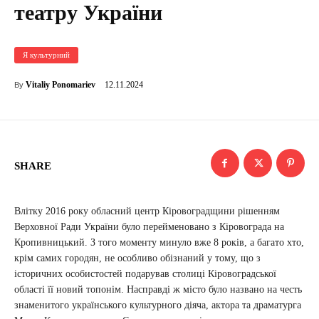
театру України
Я культурний
12.11.2024
Vitaliy Ponomariev
By
SHARE
Влітку 2016 року обласний центр Кіровоградщини рішенням
Верховної Ради України було перейменовано з Кіровограда на
Кропивницький. З того моменту минуло вже 8 років, а багато хто,
крім самих городян, не особливо обізнаний у тому, що з
історичних особистостей подарував столиці Кіровоградської
області її новий топонім. Насправді ж місто було названо на честь
знаменитого українського культурного діяча, актора та драматурга