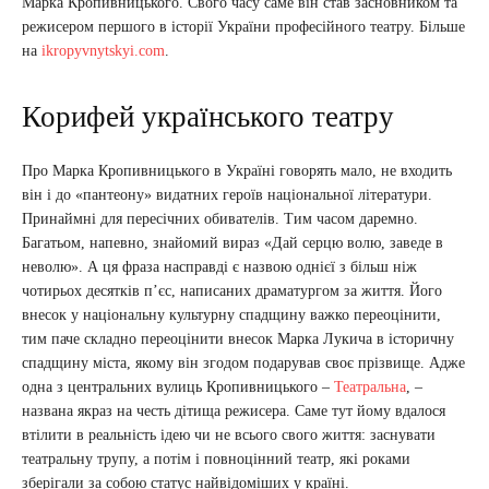
Марка Кропивницького. Свого часу саме він став засновником та
режисером першого в історії України професійного театру. Більше
на
ikropyvnytskyi.com
.
Корифей українського театру
Про Марка Кропивницького в Україні говорять мало, не входить
він і до «пантеону» видатних героїв національної літератури.
Принаймні для пересічних обивателів. Тим часом даремно.
Багатьом, напевно, знайомий вираз «Дай серцю волю, заведе в
неволю». А ця фраза насправді є назвою однієї з більш ніж
чотирьох десятків п’єс, написаних драматургом за життя. Його
внесок у національну культурну спадщину важко переоцінити,
тим паче складно переоцінити внесок Марка Лукича в історичну
спадщину міста, якому він згодом подарував своє прізвище. Адже
одна з центральних вулиць Кропивницького –
Театральна
, –
названа якраз на честь дітища режисера. Саме тут йому вдалося
втілити в реальність ідею чи не всього свого життя: заснувати
театральну трупу, а потім і повноцінний театр, які роками
зберігали за собою статус найвідоміших у країні.