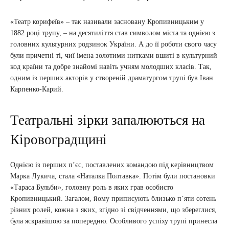
«Театр корифеїв» – так називали засновану Кропивницьким у
1882 році трупу, – на десятиліття став символом міста та однією з
головних культурних родзинок України. А до її роботи свого часу
були причетні ті, чиї імена золотими нитками вшиті в культурний
код країни та добре знайомі навіть учням молодших класів. Так,
одним із перших акторів у створеній драматургом трупі був Іван
Карпенко-Карий.
Театральні зірки запалюються на
Кіровоградщині
Однією із перших п’єс, поставлених командою під керівництвом
Марка Лукича, стала «Наталка Полтавка». Потім були постановки
«Тараса Бульби», головну роль в яких грав особисто
Кропивницький. Загалом, йому приписують близько п’яти сотень
різних ролей, кожна з яких, згідно зі свідченнями, що збереглися,
була яскравішою за попередню. Особливого успіху трупі принесла