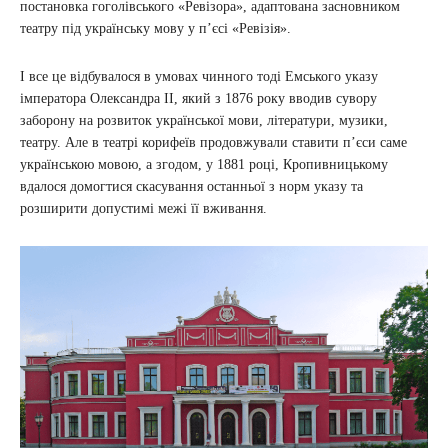
постановка гоголівського «Ревізора», адаптована засновником
театру під українську мову у п’єсі «Ревізія».
І все це відбувалося в умовах чинного тоді Емського указу
імператора Олександра II, який з 1876 року вводив сувору
заборону на розвиток української мови, літератури, музики,
театру. Але в театрі корифеїв продовжували ставити п’єси саме
українською мовою, а згодом, у 1881 році, Кропивницькому
вдалося домогтися скасування останньої з норм указу та
розширити допустимі межі її вживання.