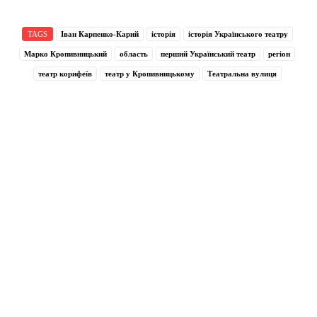
TAGS
Іван Карпенко-Карий
історія
історія Українського театру
Марко Кропивницький
область
перший Український театр
регіон
театр корифеїв
театр у Кропивницькому
Театральна вулиця