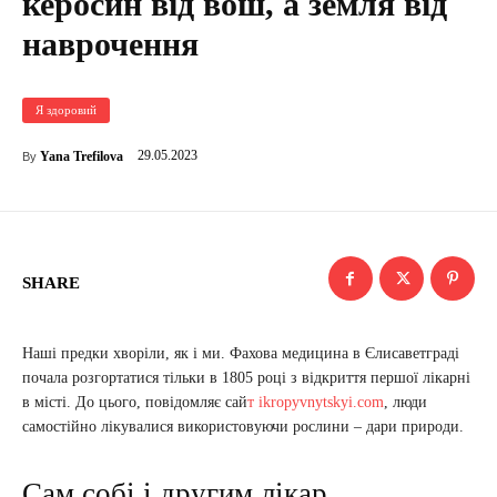
керосин від вош, а земля від
наврочення
Я здоровий
29.05.2023
Yana Trefilova
By
SHARE
Наші предки хворіли, як і ми. Фахова медицина в Єлисаветграді
почала розгортатися тільки в 1805 році з відкриття першої лікарні
в місті. До цього, повідомляє сай
т ikropyvnytskyi.com
, люди
самостійно лікувалися використовуючи рослини – дари природи.
Сам собі і другим лікар