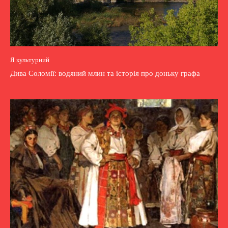
Я культурний
Дива Соломії: водяний млин та історія про доньку графа