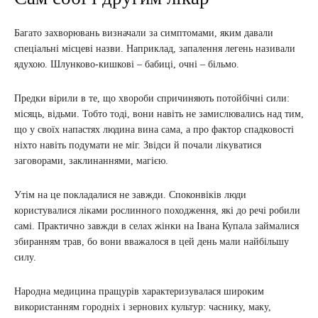
Багато захворювань визначали за симптомами, яким давали
спеціальні місцеві назви. Наприклад, запалення легень називали
ядухою. Шлунково-кишкові – бабиці, очні – більмо.
Предки вірили в те, що хвороби спричиняють потойбічні сили:
місяць, відьми. Тобто тоді, вони навіть не замислювались над тим,
що у своїх напастях людина вина сама, а про фактор спадковості
ніхто навіть подумати не міг. Звідси й почали лікуватися
заговорами, заклинаннями, магією.
Утім на це покладалися не завжди. Споконвіків люди
користувалися ліками рослинного походження, які до речі робили
самі. Практично завжди в селах жінки на Івана Купала займалися
збиранням трав, бо вони вважалося в цей день мали найбільшу
силу.
Народна медицина пращурів характеризувалася широким
використанням городніх і зернових культур: часнику, маку,