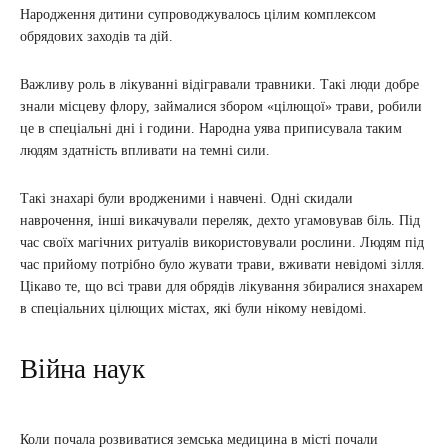
Народження дитини супроводжувалось цілим комплексом
обрядових заходів та дій.
Важливу роль в лікуванні відігравали травники. Такі люди добре
знали місцеву флору, займалися збором «цілющої» трави, робили
це в спеціальні дні і години. Народна уява приписувала таким
людям здатність впливати на темні сили.
Такі знахарі були вродженими і навчені. Одні скидали
наврочення, інші викачували переляк, дехто угамовував біль. Під
час своїх магічних ритуалів використовували рослини. Людям під
час прийому потрібно було жувати трави, вживати невідомі зілля.
Цікаво те, що всі трави для обрядів лікування збиралися знахарем
в спеціальних цілющих містах, які були нікому невідомі.
Війна наук
Коли почала розвиватися земська медицина в місті почали