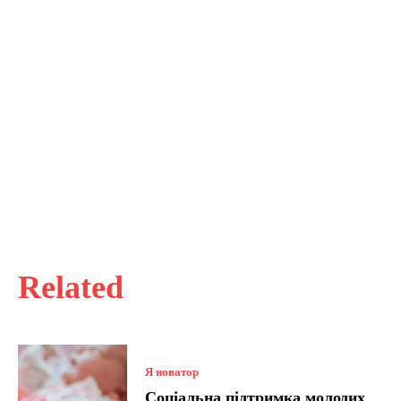
Related
Я новатор
Соціальна підтримка молодих