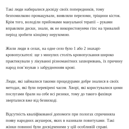
Такі люди набиралися досвіду своїх попередників, тому
безпомилково промацували, виявляли переломи, тріщини кісток.
Крім того, володіли прийомами мануальної терапії – руками
вправляли диски, знали, як не використовуючи гіпс на тривалий
період зробити кінцівку нерухомою.
Жили люди в селах, на одне село було 1 або 2 знахарі-
кровопускателі: ще з минулих століть кровопускання широко
практикували у лікуванні різноманітних захворювань, їх причину
народ пов’язував з забрудненням крові.
Люди, які займалися такими процедурами добре зналися в своїх
методах, які були перевірені часом. Хворі, які користувалися цими
послугами брали на себе всі ризики, тому до такого фахівця
зверталися вже від безвиході.
Відсутність кваліфікованої допомоги при пологах спричиняла
появу народних акушерок, яких в називали повитухами. Такі
жінки повинні були досвідченими у цій особливій справі.