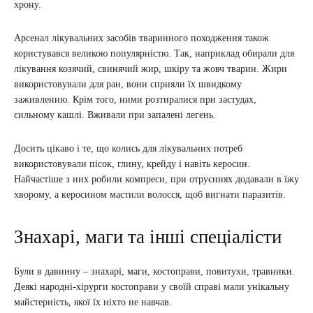
хрону.
Арсенал лікувальних засобів тваринного походження також
користувався великою популярністю. Так, наприклад обирали для
лікування козячий, свинячий жир, шкіру та жовч тварин. Жири
використовували для ран, вони сприяли їх швидкому
заживленню. Крім того, ними розтиралися при застудах,
сильному кашлі. Вживали при запалені легень.
Досить цікаво і те, що колись для лікувальних потреб
використовували пісок, глину, крейду і навіть керосин.
Найчастіше з них робили компреси, при отруєннях додавали в їжу
хворому, а керосином мастили волосся, щоб вигнати паразитів.
Знахарі, маги та інші спеціалісти
Були в давнину – знахарі, маги, костоправи, повитухи, травники.
Деякі народні-хірурги костоправи у своїй справі мали унікальну
майстерність, якої їх ніхто не навчав.