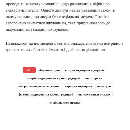
проводити жорстку кампанію щодо розвінчання міфів про
знахарів-цілителів. Одного дня був навіть ухвалений закон, в
ньому вказано, що людям без спеціальної медичної освіти
заборонено займатися лікуванням, таке прирівнювалось до
шарлатанства і сильно наказувалося.
Незважаючи на це, місцеві цілителі, знахарі, повитухи все рівно в
далеких селах області займалися і далі своєю діяльністю.
TAGS
збирання трав
історія медицини в україні
історія медицини на кіровоградщині
костоправи
лікі рослинного походження
народна медицина
повитухи
фахова медицина на кіровоградщині
як лікувалися в селах
як лікувалися предки