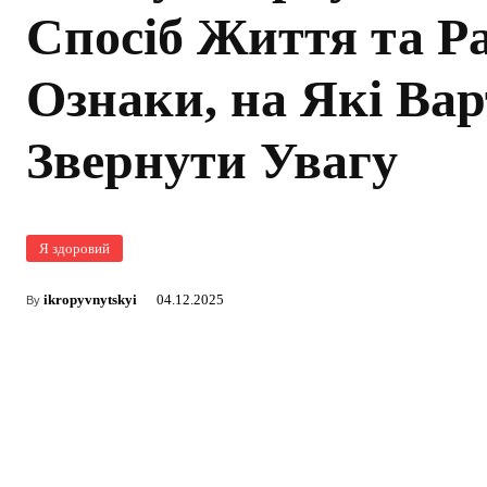
Спосіб Життя та Р
Ознаки, на Які Вар
Звернути Увагу
Я здоровий
ikropyvnytskyi
04.12.2025
By