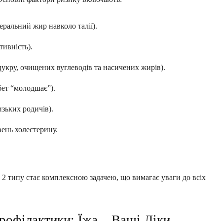
еральний жир навколо талії).
тивність).
укру, очищених вуглеводів та насичених жирів).
абет “молодшає”).
изьких родичів).
вень холестерину.
у 2 типу стає комплексною задачею, що вимагає уваги до всіх
рофілактики: Їжа – Ваші Ліки