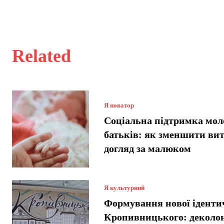
Related
Я новатор
Соціальна підтримка мол
батьків: як зменшити вит
догляд за малюком
Я культурний
Формування нової іденти
Кропивницького: деколон