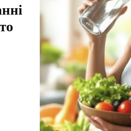
анні
то