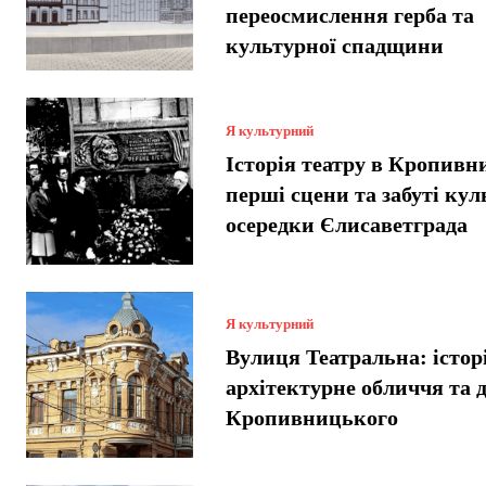
переосмислення герба та
культурної спадщини
Я культурний
Історія театру в Кропив
перші сцени та забуті кул
осередки Єлисаветграда
Я культурний
Вулиця Театральна: історі
архітектурне обличчя та 
Кропивницького