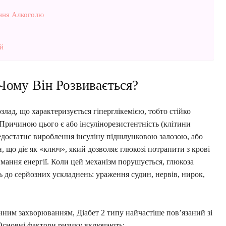
ння Алкоголю
й
Чому Він Розвивається?
злад, що характеризується гіперглікемією, тобто стійко
 Причиною цього є або інсулінорезистентність (клітини
недостатнє вироблення інсуліну підшлунковою залозою, або
, що діє як «ключ», який дозволяє глюкозі потрапити з крові
имання енергії. Коли цей механізм порушується, глюкоза
ь до серйозних ускладнень: ураження судин, нервів, нирок,
мунним захворюванням, Діабет 2 типу найчастіше пов’язаний зі
Основні фактори ризику включають: