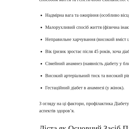
Надмірна вага та ожиріння (особливо вісц
Малорухливий спосіб життя (фізична інак
Неправильне харчування (високий вміст ц
Вік (ризик зростає після 45 років, хоча ді
Сімейний анамнез (наявність діабету у бл
Високий артеріальний тиск та високий рі
Гестаційний діабет в анамнезі (у жінок).
З огляду на ці фактори, профілактика Діабет
аспектів здоров’я.
Дієта як Основний Засіб П