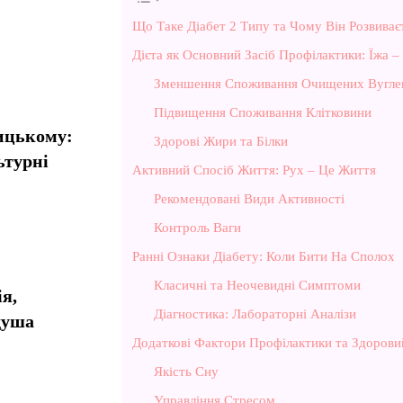
Що Таке Діабет 2 Типу та Чому Він Розвиває
Дієта як Основний Засіб Профілактики: Їжа –
Зменшення Споживання Очищених Вуглев
Підвищення Споживання Клітковини
ницькому:
Здорові Жири та Білки
ьтурні
Активний Спосіб Життя: Рух – Це Життя
Рекомендовані Види Активності
Контроль Ваги
Ранні Ознаки Діабету: Коли Бити На Сполох
Класичні та Неочевидні Симптоми
я,
Діагностика: Лабораторні Аналізи
душа
Додаткові Фактори Профілактики та Здорови
Якість Сну
Управління Стресом