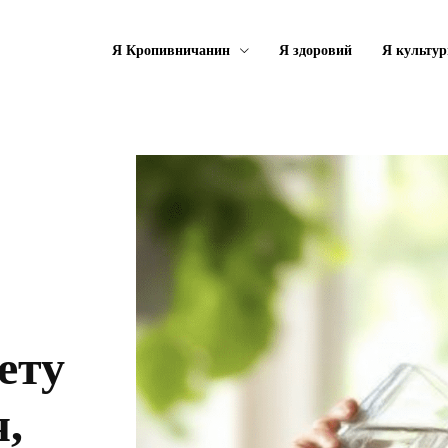
Я Кропивничанин
Я здоровий
Я культу
ету
,