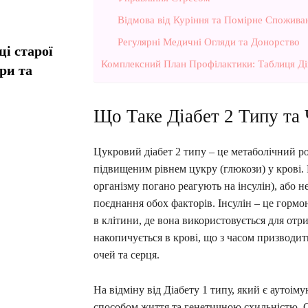
Відмова від Куріння та Помірне Спожива
Регулярні Медичні Огляди та Донорство
і старої
Комплексний План Профілактики: Таблиця Ді
ори та
Що Таке Діабет 2 Типу та 
Цукровий діабет 2 типу – це метаболічний ро
підвищеним рівнем цукру (глюкози) у крові.
організму погано реагують на інсулін), або 
поєднання обох факторів. Інсулін – це гормон
в клітини, де вона використовується для отр
накопичується в крові, що з часом призводит
очей та серця.
На відміну від Діабету 1 типу, який є аутоі
способом життя та генетичною схильністю. 