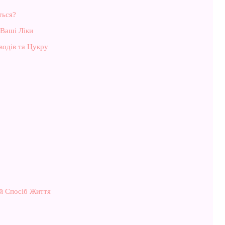
ться?
 Ваші Ліки
одів та Цукру
й Спосіб Життя