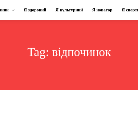
анин
Я здоровий
Я культурний
Я новатор
Я спорт
Tag:
відпочинок