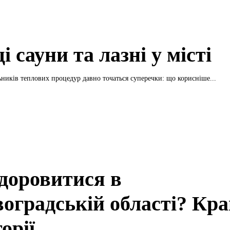
 сауни та лазні у місті
ників теплових процедур давно точаться суперечки: що корисніше...
здоровитися в
воградській області? Кр
орії