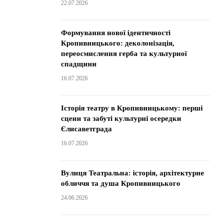
22.07.2026
Формування нової ідентичності
Кропивницького: деколонізація,
переосмислення герба та культурної
спадщини
16.07.2026
Історія театру в Кропивницькому: перші
сцени та забуті культурні осередки
Єлисаветграда
16.07.2026
Вулиця Театральна: історія, архітектурне
обличчя та душа Кропивницького
24.06.2026