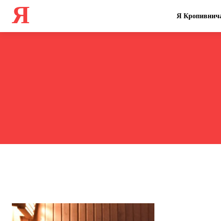
Я
Я Кропивнич