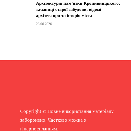
Архітектурні пам’ятки Кропивницького:
таємниці старої забудови, відомі
архітектори та історія міста
23.06.2026
Copyright © Повне використання матеріалу
заборонено. Частково можна з
гіперпосиланням.