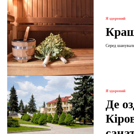
Я здоровий
Кращі
Серед шануваль
Я здоровий
Де о
Кіро
санат