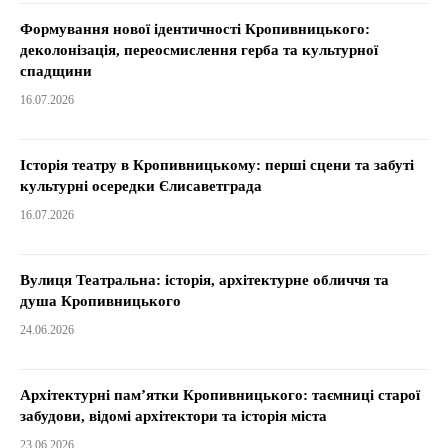
Формування нової ідентичності Кропивницького:
деколонізація, переосмислення герба та культурної
спадщини
16.07.2026
Історія театру в Кропивницькому: перші сцени та забуті
культурні осередки Єлисаветграда
16.07.2026
Вулиця Театральна: історія, архітектурне обличчя та
душа Кропивницького
24.06.2026
Архітектурні пам’ятки Кропивницького: таємниці старої
забудови, відомі архітектори та історія міста
23.06.2026