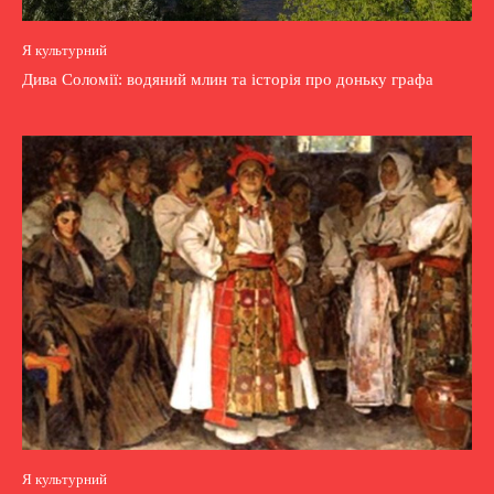
Я культурний
Дива Соломії: водяний млин та історія про доньку графа
Я культурний