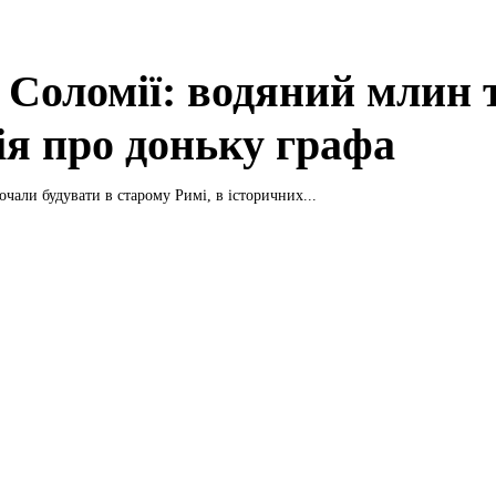
 Соломії: водяний млин 
ія про доньку графа
чали будувати в старому Римі, в історичних...