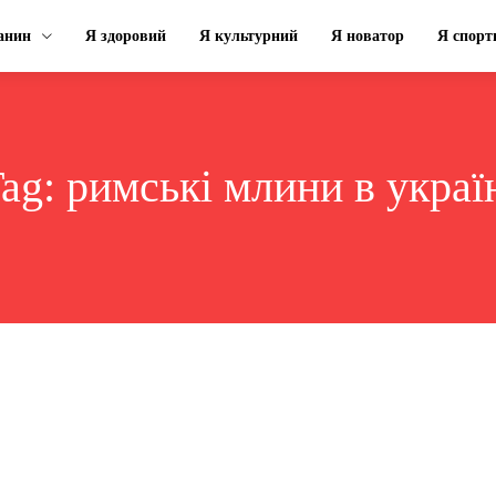
анин
Я здоровий
Я культурний
Я новатор
Я спорт
ag:
римські млини в украї