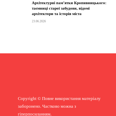
Архітектурні пам’ятки Кропивницького:
таємниці старої забудови, відомі
архітектори та історія міста
23.06.2026
Copyright © Повне використання матеріалу
заборонено. Частково можна з
гіперпосиланням.