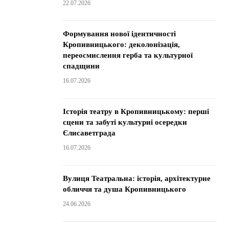
22.07.2026
Формування нової ідентичності
Кропивницького: деколонізація,
переосмислення герба та культурної
спадщини
16.07.2026
Історія театру в Кропивницькому: перші
сцени та забуті культурні осередки
Єлисаветграда
16.07.2026
Вулиця Театральна: історія, архітектурне
обличчя та душа Кропивницького
24.06.2026