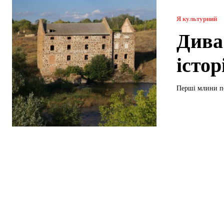
Я культурний
Дива
істор
Перші млини по