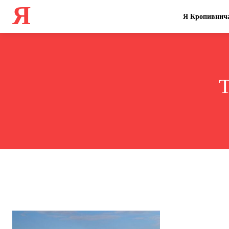
Я
Я Кропивнич
T