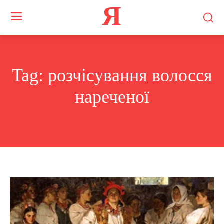
Я
Tag:
розчісування волосся
нареченої