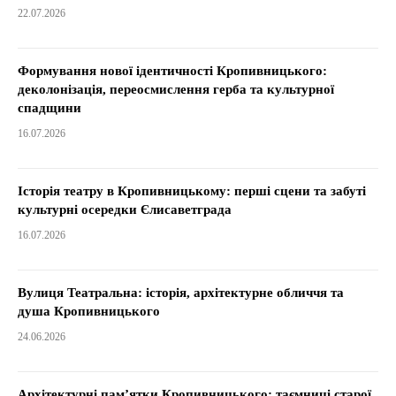
22.07.2026
Формування нової ідентичності Кропивницького:
деколонізація, переосмислення герба та культурної
спадщини
16.07.2026
Історія театру в Кропивницькому: перші сцени та забуті
культурні осередки Єлисаветграда
16.07.2026
Вулиця Театральна: історія, архітектурне обличчя та
душа Кропивницького
24.06.2026
Архітектурні пам’ятки Кропивницького: таємниці старої