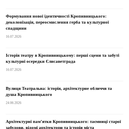
Формування нової ідентичності Кропивницького:
деколонізація, переосмислення герба та культурної
спадщини
16.07.2026
Історія театру в Кропивницькому: перші сцени та забуті
культурні осередки Єлисаветграда
16.07.2026
Вулиця Театральна: історія, архітектурне обличчя та
душа Кропивницького
24.06.2026
Архітектурні пам’ятки Кропивницького: таємниці старої
забудови, відомі архітектори та історія міста