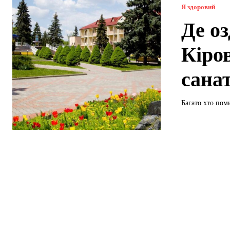
Я здоровий
Де о
Кіро
санат
Багато хто пом