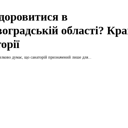
здоровитися в
воградській області? Кр
орії
илково думає, що санаторій призначений лише для...