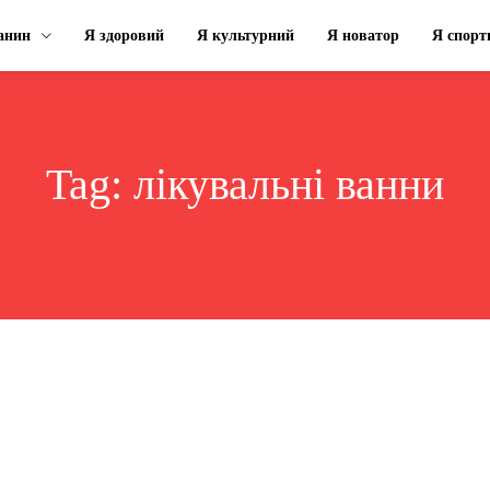
анин
Я здоровий
Я культурний
Я новатор
Я спорт
Tag:
лікувальні ванни