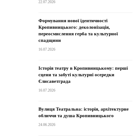
22.07.2026
Формування нової ідентичності
Кропивницького: деколонізація,
переосмислення герба та культурної
спадщини
16.07.2026
Історія театру в Кропивницькому: перші
сцени та забуті культурні осередки
Єлисаветграда
16.07.2026
Вулиця Театральна: історія, архітектурне
обличчя та душа Кропивницького
24.06.2026