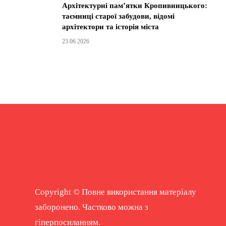
Архітектурні пам’ятки Кропивницького:
таємниці старої забудови, відомі
архітектори та історія міста
23.06.2026
Copyright © Повне використання матеріалу
заборонено. Частково можна з
гіперпосиланням.