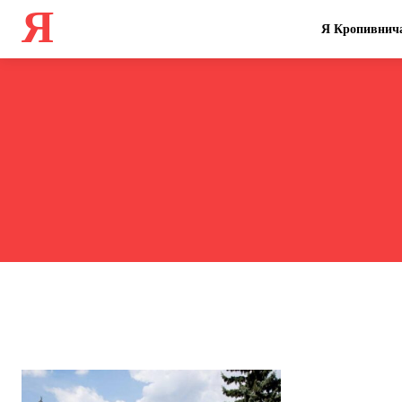
Я
Я Кропивнич