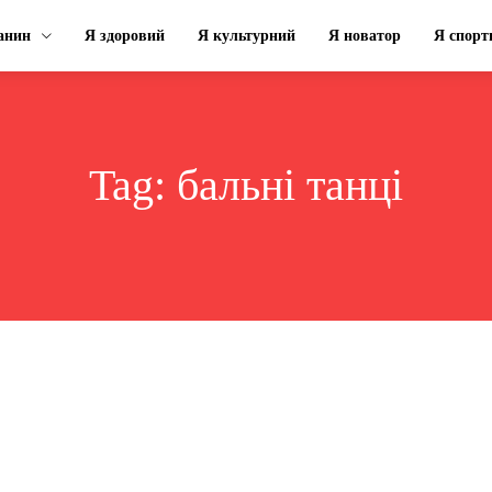
анин
Я здоровий
Я культурний
Я новатор
Я спорт
Tag:
бальні танці