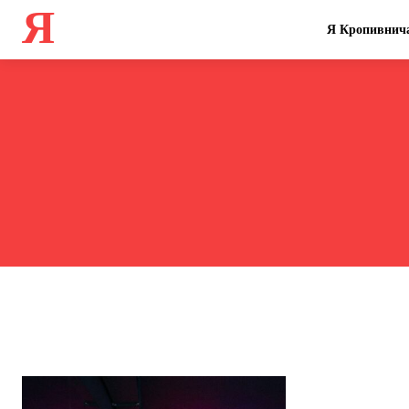
Я
Я Кропивнич