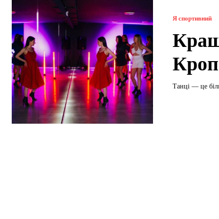
Я спортивний
Кращ
Кроп
Танці — це біл