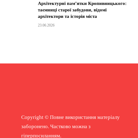
Архітектурні пам’ятки Кропивницького:
таємниці старої забудови, відомі
архітектори та історія міста
23.06.2026
Copyright © Повне використання матеріалу
заборонено. Частково можна з
гіперпосиланням.