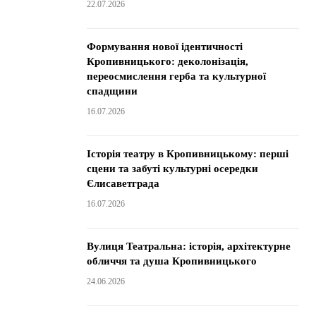
22.07.2026
Формування нової ідентичності
Кропивницького: деколонізація,
переосмислення герба та культурної
спадщини
16.07.2026
Історія театру в Кропивницькому: перші
сцени та забуті культурні осередки
Єлисаветграда
16.07.2026
Вулиця Театральна: історія, архітектурне
обличчя та душа Кропивницького
24.06.2026