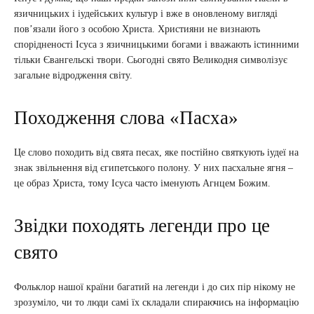
язичницьких і іудейських культур і вже в оновленому вигляді
пов’язали його з особою Христа. Християни не визнають
спорідненості Ісуса з язичницькими богами і вважають істинними
тільки Євангельскі твори. Сьогодні свято Великодня символізує
загальне відродження світу.
Походження слова «Пасха»
Це слово походить від свята песах, яке постійно святкують іудеї на
знак звільнення від єгипетського полону. У них пасхальне ягня –
це образ Христа, тому Ісуса часто іменують Агнцем Божим.
Звідки походять легенди про це
свято
Фольклор нашої країни багатий на легенди і до сих пір нікому не
зрозуміло, чи то люди самі їх складали спираючись на інформацію