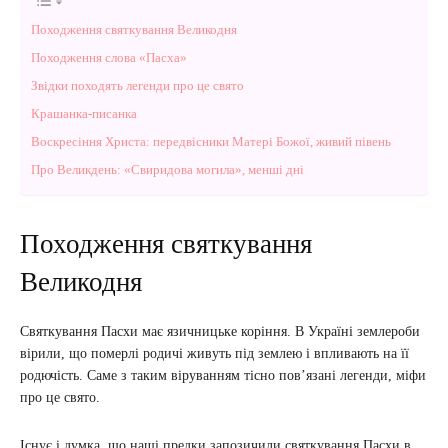
Походження святкування Великодня
Походження слова «Пасха»
Звідки походять легенди про це свято
Крашанка-писанка
Воскресіння Христа: передвісники Матері Божої, живий півень
Про Великдень: «Свиридова могила», менші дні
Походження святкування
Великодня
Святкування Пасхи має язичницьке коріння. В Україні землероби
вірили, що померлі родичі живуть під землею і впливають на її
родючість. Саме з таким віруванням тісно пов’язані легенди, міфи
про це свято.
Існує і думка, що наші предки запозичили святкування Пасхи в