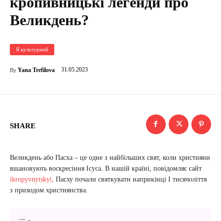
кропивницькі легенди про
Великдень?
Я культурний
31.05.2023
Yana Trefilova
By
SHARE
Великдень або Пасха – це одне з найбільших свят, коли християни
вшановують воскресіння Ісуса. В нашій країні, повідомляє сайт
ikropyvnytskyi,
Пасху почали святкувати наприкінці І тисячоліття
з приходом християнства.