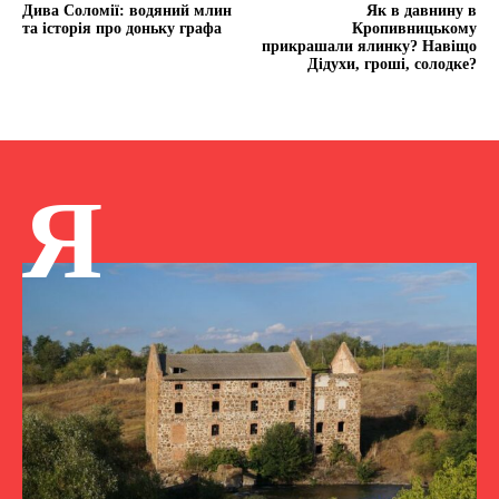
Дива Соломії: водяний млин
Як в давнину в
та історія про доньку графа
Кропивницькому
прикрашали ялинку? Навіщо
Дідухи, гроші, солодке?
Я