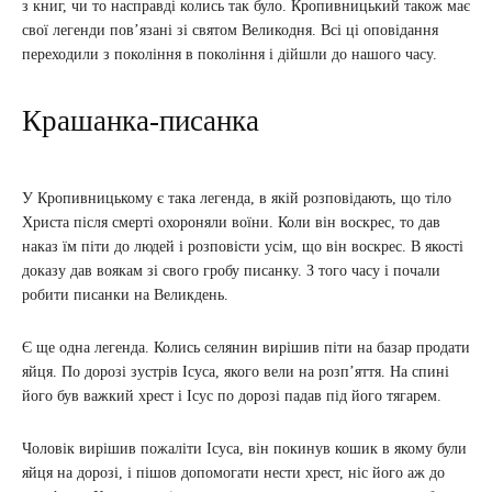
з книг, чи то насправді колись так було. Кропивницький також має
свої легенди пов’язані зі святом Великодня. Всі ці оповідання
переходили з покоління в покоління і дійшли до нашого часу.
Крашанка-писанка
У Кропивницькому є така легенда, в якій розповідають, що тіло
Христа після смерті охороняли воїни. Коли він воскрес, то дав
наказ їм піти до людей і розповісти усім, що він воскрес. В якості
доказу дав воякам зі свого гробу писанку. З того часу і почали
робити писанки на Великдень.
Є ще одна легенда. Колись селянин вирішив піти на базар продати
яйця. По дорозі зустрів Ісуса, якого вели на розп’яття. На спині
його був важкий хрест і Ісус по дорозі падав під його тягарем.
Чоловік вирішив пожаліти Ісуса, він покинув кошик в якому були
яйця на дорозі, і пішов допомогати нести хрест, ніс його аж до