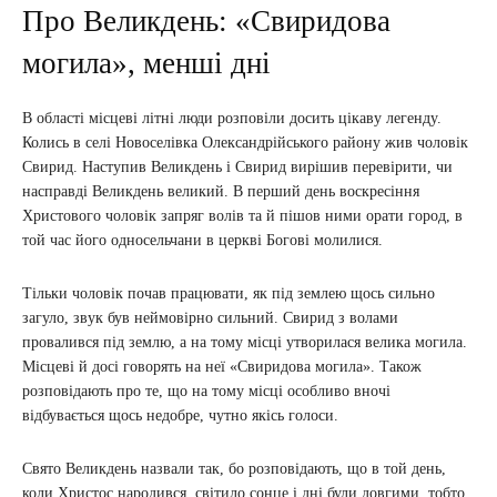
Про Великдень: «Свиридова
могила», менші дні
В області місцеві літні люди розповіли досить цікаву легенду.
Колись в селі Новоселівка Олександрійського району жив чоловік
Свирид. Наступив Великдень і Свирид вирішив перевірити, чи
насправді Великдень великий. В перший день воскресіння
Христового чоловік запряг волів та й пішов ними орати город, в
той час його односельчани в церкві Богові молилися.
Тільки чоловік почав працювати, як під землею щось сильно
загуло, звук був неймовірно сильний. Свирид з волами
провалився під землю, а на тому місці утворилася велика могила.
Місцеві й досі говорять на неї «Свиридова могила». Також
розповідають про те, що на тому місці особливо вночі
відбувається щось недобре, чутно якісь голоси.
Свято Великдень назвали так, бо розповідають, що в той день,
коли Христос народився, світило сонце і дні були довгими, тобто