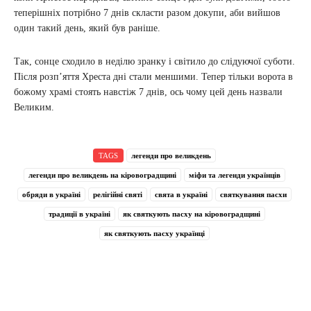
теперішніх потрібно 7 днів скласти разом докупи, аби вийшов
один такий день, який був раніше.
Так, сонце сходило в неділю зранку і світило до слідуючої суботи.
Після розп’яття Хреста дні стали меншими. Тепер тільки ворота в
божому храмі стоять навстіж 7 днів, ось чому цей день назвали
Великим.
TAGS
легенди про великдень
легенди про великдень на кіровоградщині
міфи та легенди українців
обряди в україні
релігійні святі
свята в україні
святкування пасхи
традиції в україні
як святкують пасху на кіровоградщині
як святкують пасху українці