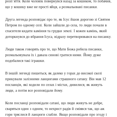
розп’яття. Коли чоловік повернувся назад за кошиком, то побачив,
що у кошику вже не прості яйця, а розмальовані писанки.
Друга легенда розповідає про те, як Ісус йшов дорогою зі Святим
Петром по одному селі. Коли зайшли до села, то люди почали в
спасителя кидати каміння та грудки землі. І кожен камінь, який
доторкнувся до вбрання Ісуса, відразу перетворювався на писанку.
Люди також говорять про те, що Мати Божа робила писанки,
розмальовувала їх і давала синові гратися ними. Йому дуже
подобалися такі іграшки.
В іншій легенді пишеться, як далеко у горах до високої скелі
прикували залізними ланцюгами страшного сатану. Він мав 12
посланців, які ходили по селах і містах, дивилися, як живуть
люди, а потім все розповідали йому.
Коли посланці розповідали сатані, що люди живуть не добре,
сваряться один з одним, то нехрист радів й сміявся так, що аж
гори тряслися й ланцюги слабли. Якщо розповідали про згоду і