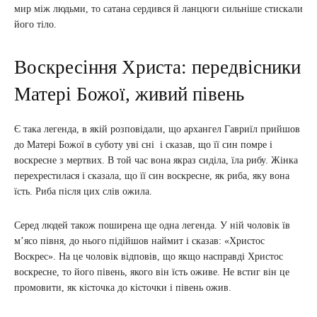
мир між людьми, то сатана сердився й ланцюги сильніше стискали
його тіло.
Воскресіння Христа: передвісники
Матері Божої, живий півень
Є така легенда, в якій розповідали, що архангел Гавриїл прийшов
до Матері Божої в суботу уві сні і сказав, що її син помре і
воскресне з мертвих. В той час вона якраз сиділа, їла рибу. Жінка
перехрестилася і сказала, що її син воскресне, як риба, яку вона
їсть. Риба після цих слів ожила.
Серед людей також поширена ще одна легенда. У ній чоловік їв
м’ясо півня, до нього підійшов наймит і сказав: «Христос
Воскрес». На це чоловік відповів, що якщо насправді Христос
воскресне, то його півень, якого він їсть оживе. Не встиг він це
промовити, як кісточка до кісточки і півень ожив.