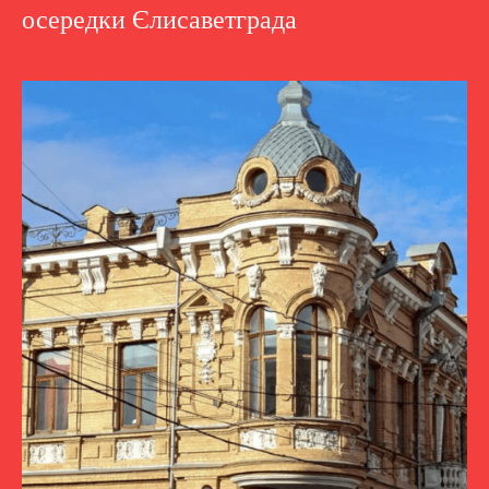
осередки Єлисаветграда