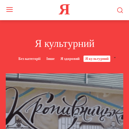
Я
Я культурний
Без категорії
Інше
Я здоровий
Я культурний