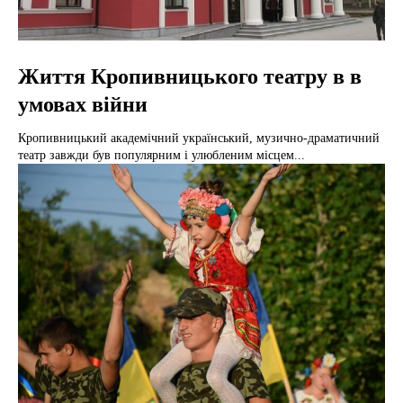
Життя Кропивницького театру в в
умовах війни
Кропивницький академічний український, музично-драматичний
театр завжди був популярним і улюбленим місцем...