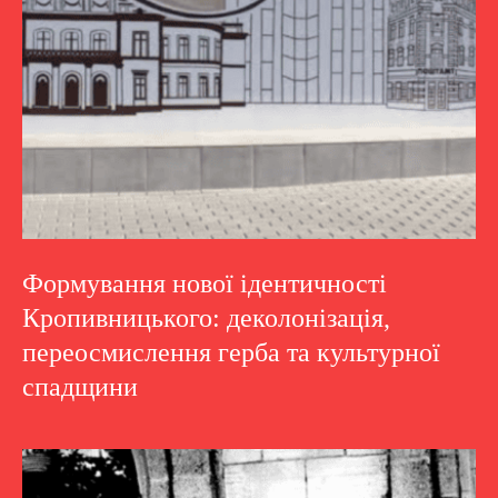
Формування нової ідентичності
Кропивницького: деколонізація,
переосмислення герба та культурної
спадщини