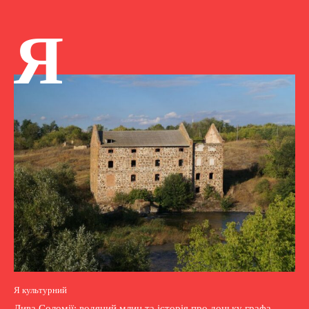
Я
Я культурний
Дива Соломії: водяний млин та історія про доньку графа