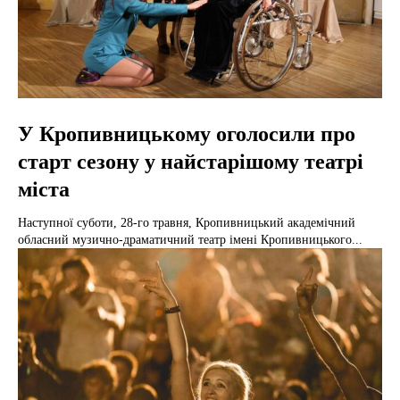
У Кропивницькому оголосили про
старт сезону у найстарішому театрі
міста
Наступної суботи, 28-го травня, Кропивницький академічний
обласний музично-драматичний театр імені Кропивницького...