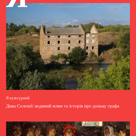
Я культурний
Дива Соломії: водяний млин та історія про доньку графа