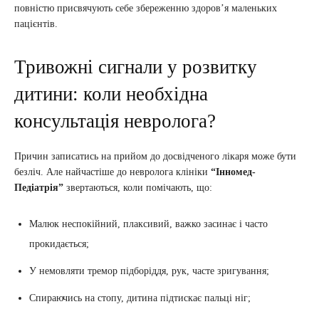
повністю присвячують себе збереженню здоров’я маленьких
пацієнтів.
Тривожні сигнали у розвитку
дитини: коли необхідна
консультація невролога?
Причин записатись на прийом до досвідченого лікаря може бути
безліч. Але найчастіше до невролога клініки
“Інномед-
Педіатрія”
звертаються, коли помічають, що:
Малюк неспокійний, плаксивий, важко засинає і часто
прокидається;
У немовляти тремор підборіддя, рук, часте зригування;
Спираючись на стопу, дитина підтискає пальці ніг;