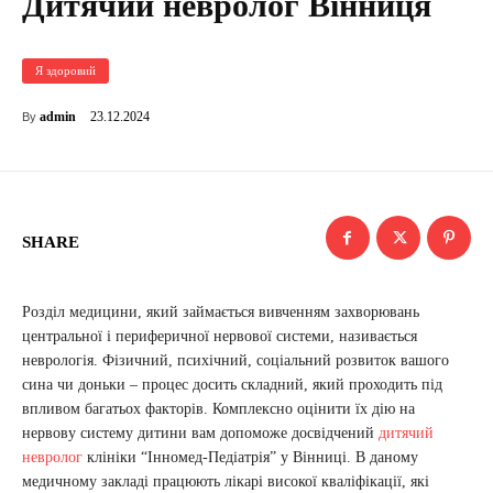
Дитячий невролог Вінниця
Я здоровий
23.12.2024
admin
By
SHARE
Розділ медицини, який займається вивченням захворювань
центральної і периферичної нервової системи, називається
неврологія. Фізичний, психічний, соціальний розвиток вашого
сина чи доньки – процес досить складний, який проходить під
впливом багатьох факторів. Комплексно оцінити їх дію на
нервову систему дитини вам допоможе досвідчений
дитячий
невролог
клініки “Інномед-Педіатрія” у Вінниці. В даному
медичному закладі працюють лікарі високої кваліфікації, які