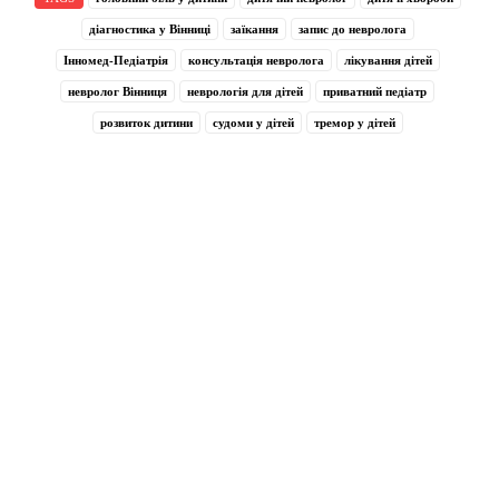
діагностика у Вінниці
заїкання
запис до невролога
Інномед-Педіатрія
консультація невролога
лікування дітей
невролог Вінниця
неврологія для дітей
приватний педіатр
розвиток дитини
судоми у дітей
тремор у дітей