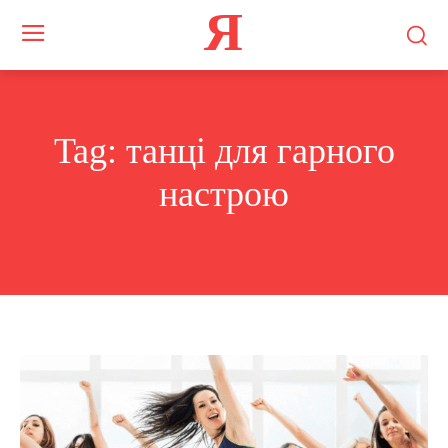
Я
Tag:
танці для гарного
настрою