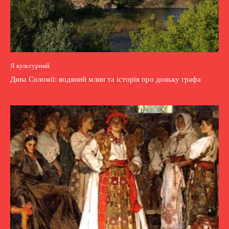
Я культурний
Дива Соломії: водяний млин та історія про доньку графа