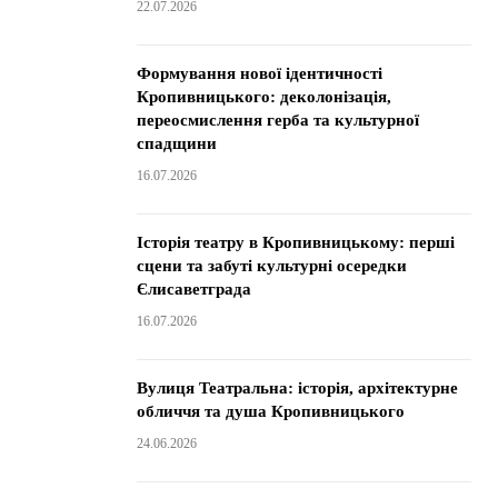
22.07.2026
Формування нової ідентичності
Кропивницького: деколонізація,
переосмислення герба та культурної
спадщини
16.07.2026
Історія театру в Кропивницькому: перші
сцени та забуті культурні осередки
Єлисаветграда
16.07.2026
Вулиця Театральна: історія, архітектурне
обличчя та душа Кропивницького
24.06.2026