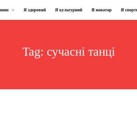
анин
Я здоровий
Я культурний
Я новатор
Я спорт
Tag:
сучасні танці