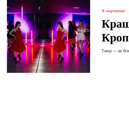
Я спортивний
Кращ
Кроп
Танці — це біл