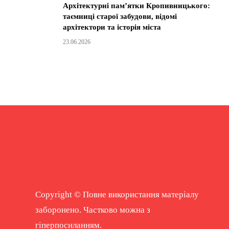
Архітектурні пам’ятки Кропивницького:
таємниці старої забудови, відомі
архітектори та історія міста
23.06.2026
Copyright © Повне використання матеріалу
заборонено. Частково можна з
гіперпосиланням.