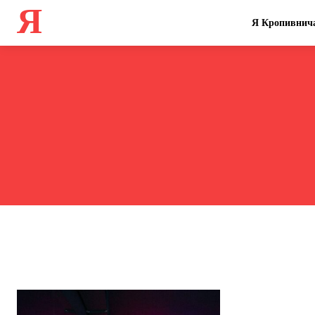
Я
Я Кропивнич