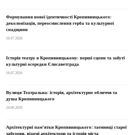
Формування нової ідентичності Кропивницького:
деколонізація, переосмислення герба та культурної
спадщини
16.07.2026
Історія театру в Кропивницькому: перші сцени та забуті
культурні осередки Єлисаветграда
16.07.2026
Вулиця Театральна: історія, архітектурне обличчя та
душа Кропивницького
24.06.2026
Архітектурні пам’ятки Кропивницького: таємниці старої
забудови, відомі архітектори та історія міста