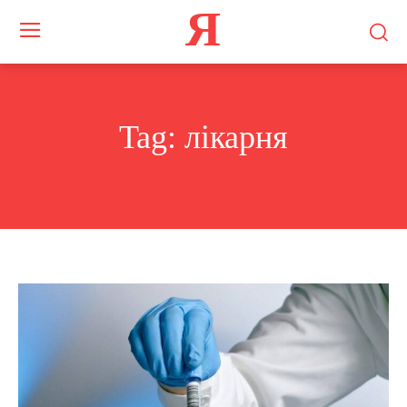
Я
Tag:
лікарня