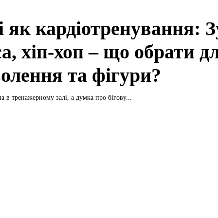
і як кардіотренування: З
а, хіп-хоп – що обрати д
волення та фігури?
 в тренажерному залі, а думка про бігову...