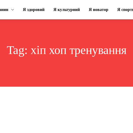
анин
Я здоровий
Я культурний
Я новатор
Я спорт
Tag:
хіп хоп тренування