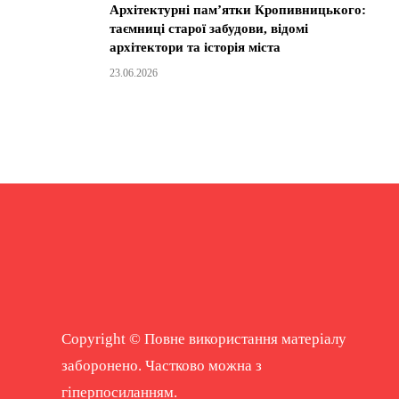
Архітектурні пам’ятки Кропивницького:
таємниці старої забудови, відомі
архітектори та історія міста
23.06.2026
Copyright © Повне використання матеріалу
заборонено. Частково можна з
гіперпосиланням.