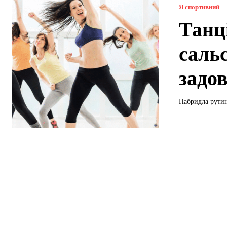
Я спортивний
Танц
сальс
задо
Набридла рутина