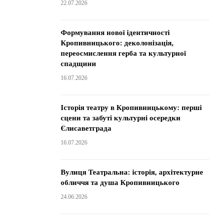
22.07.2026
Формування нової ідентичності
Кропивницького: деколонізація,
переосмислення герба та культурної
спадщини
16.07.2026
Історія театру в Кропивницькому: перші
сцени та забуті культурні осередки
Єлисаветграда
16.07.2026
Вулиця Театральна: історія, архітектурне
обличчя та душа Кропивницького
24.06.2026