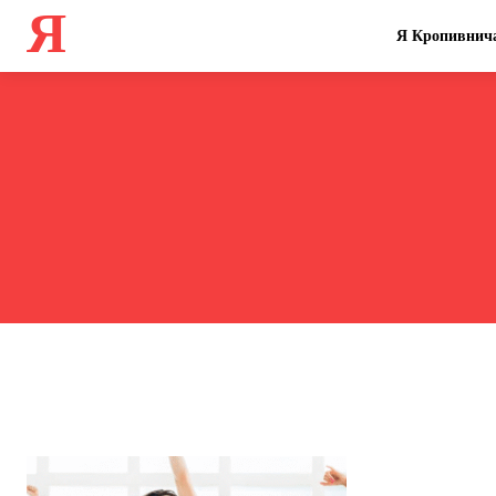
Я
Я Кропивнич