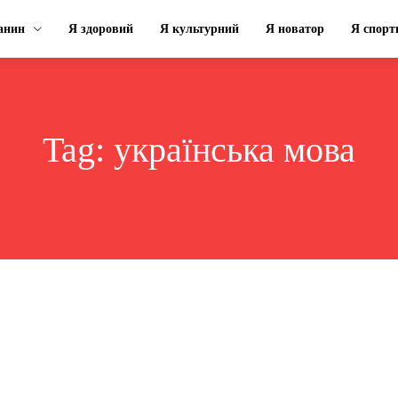
анин
Я здоровий
Я культурний
Я новатор
Я спорт
Tag:
українська мова