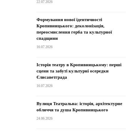
22.07.2026
Формування нової ідентичності
Кропивницького: деколонізація,
переосмислення герба та культурної
спадщини
16.07.2026
Історія театру в Кропивницькому: перші
сцени та забуті культурні осередки
Єлисаветграда
16.07.2026
Вулиця Театральна: історія, архітектурне
обличчя та душа Кропивницького
24.06.2026