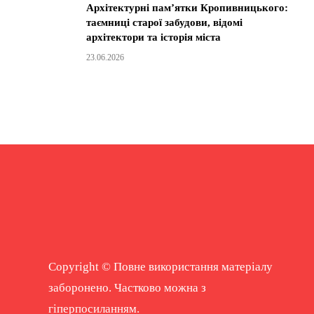
Архітектурні пам’ятки Кропивницького:
таємниці старої забудови, відомі
архітектори та історія міста
23.06.2026
Copyright © Повне використання матеріалу
заборонено. Частково можна з
гіперпосиланням.