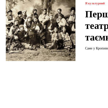
Я культурний
Перш
театр
таєм
Саме у Кропивн