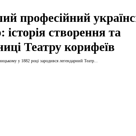
ий професійний україн
: історія створення та
ниці Театру корифеїв
ицькому у 1882 році зародився легендарний Театр...