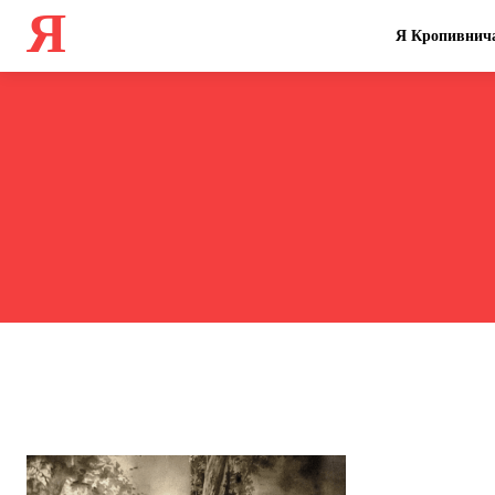
Я
Я Кропивнич