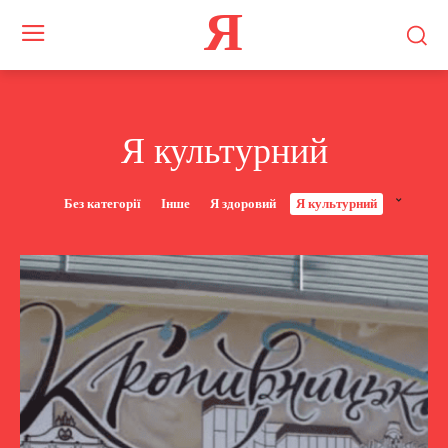
Я
Я культурний
Без категорії
Інше
Я здоровий
Я культурний