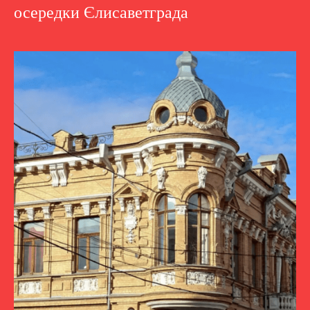
осередки Єлисаветграда