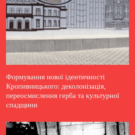
Формування нової ідентичності
Кропивницького: деколонізація,
переосмислення герба та культурної
спадщини