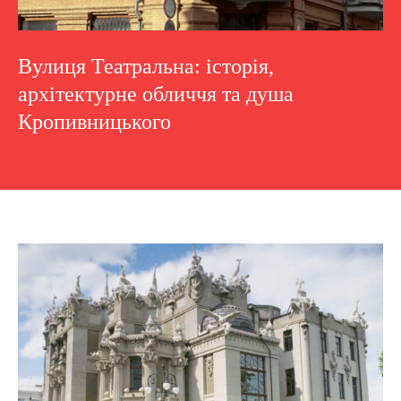
Вулиця Театральна: історія,
архітектурне обличчя та душа
Кропивницького