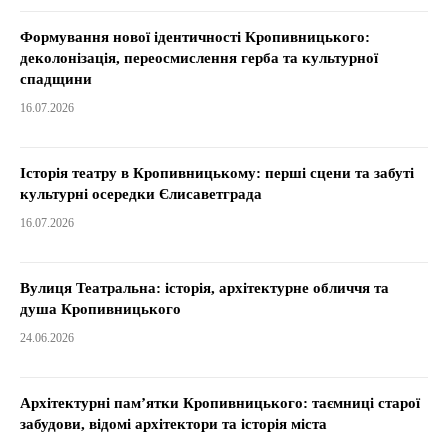
Формування нової ідентичності Кропивницького:
деколонізація, переосмислення герба та культурної
спадщини
16.07.2026
Історія театру в Кропивницькому: перші сцени та забуті
культурні осередки Єлисаветграда
16.07.2026
Вулиця Театральна: історія, архітектурне обличчя та
душа Кропивницького
24.06.2026
Архітектурні пам’ятки Кропивницького: таємниці старої
забудови, відомі архітектори та історія міста