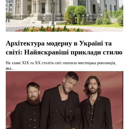
Архітектура модерну в Україні та
світі: Найяскравіші приклади стилю
На зламі XIX та XX століть світ охопила мистецька революція,
яка...